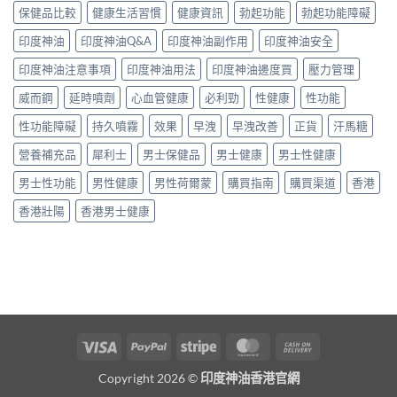
保健品比較
健康生活習慣
健康資訊
勃起功能
勃起功能障礙
印度神油
印度神油Q&A
印度神油副作用
印度神油安全
印度神油注意事項
印度神油用法
印度神油邊度買
壓力管理
威而鋼
延時噴劑
心血管健康
必利勁
性健康
性功能
性功能障礙
持久噴霧
效果
早洩
早洩改善
正貨
汗馬糖
營養補充品
犀利士
男士保健品
男士健康
男士性健康
男士性功能
男性健康
男性荷爾蒙
購買指南
購買渠道
香港
香港壯陽
香港男士健康
Visa
PayPal
Stripe
MasterCard
Cash
On
Copyright 2026 ©
印度神油香港官網
Delivery