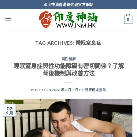
Skip
印度神油香港總代理官方網站
to
content
0
TAG ARCHIVES:
睡眠窒息症
两性健康
睡眠窒息症與性功能障礙有密切關係？了解
背後機制與改善方法
POSTED ON
2026 年 6 月 2 日
BY
健康資訊團隊
02
6 月