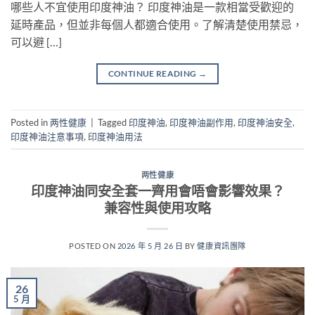
哪些人不宜使用印度神油？ 印度神油是一款相當受歡迎的
延時產品，但並非每個人都適合使用。了解清楚使用禁忌，
可以避 […]
CONTINUE READING
→
Posted in
两性健康
|
Tagged
印度神油
,
印度神油副作用
,
印度神油安全
,
印度神油注意事項
,
印度神油用法
两性健康
印度神油同安全套一齊用會唔會影響效果？
兼容性與使用攻略
POSTED ON
2026 年 5 月 26 日
BY
健康資訊團隊
26
5 月