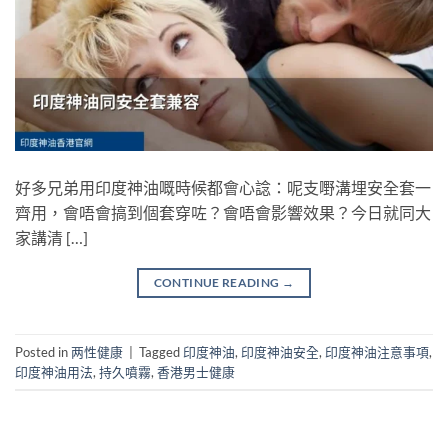
好多兄弟用印度神油嘅時候都會心諗：呢支嘢溝埋安全套一
齊用，會唔會搞到個套穿咗？會唔會影響效果？今日就同大
家講清 […]
CONTINUE READING
→
Posted in
两性健康
|
Tagged
印度神油
,
印度神油安全
,
印度神油注意事項
,
印度神油用法
,
持久噴霧
,
香港男士健康