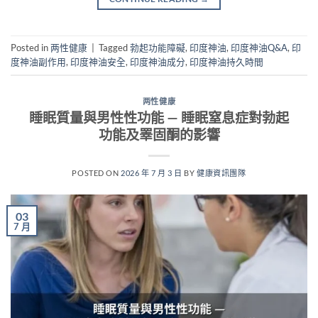
Posted in
两性健康
|
Tagged
勃起功能障礙
,
印度神油
,
印度神油Q&A
,
印
度神油副作用
,
印度神油安全
,
印度神油成分
,
印度神油持久時間
两性健康
睡眠質量與男性性功能 — 睡眠窒息症對勃起
功能及睪固酮的影響
POSTED ON
2026 年 7 月 3 日
BY
健康資訊團隊
03
7 月