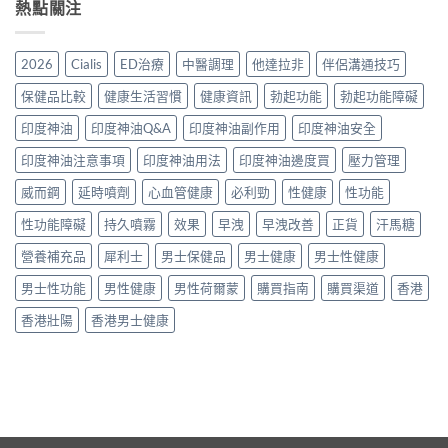
熱點關注
2026
Cialis
ED治療
中醫調理
他達拉非
伴侶溝通技巧
保健品比較
健康生活習慣
健康資訊
勃起功能
勃起功能障礙
印度神油
印度神油Q&A
印度神油副作用
印度神油安全
印度神油注意事項
印度神油用法
印度神油邊度買
壓力管理
威而鋼
延時噴劑
心血管健康
必利勁
性健康
性功能
性功能障礙
持久噴霧
效果
早洩
早洩改善
正貨
汗馬糖
營養補充品
犀利士
男士保健品
男士健康
男士性健康
男士性功能
男性健康
男性荷爾蒙
購買指南
購買渠道
香港
香港壯陽
香港男士健康