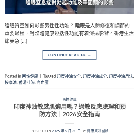
睡眠質量如何影響男性性功能？ 睡眠是人體修復和調節的
重要過程，對整體健康包括性功能有着深遠影響。香港生活
節奏急 […]
CONTINUE READING
→
Posted in
两性健康
|
Tagged
印度神油安全
,
印度神油成分
,
印度神油用法
,
按摩油
,
香港壯陽
,
高血壓
两性健康
印度神油敏感肌適用嗎？過敏反應處理和預
防方法｜2026安全指南
POSTED ON
2026 年 5 月 30 日
BY
健康資訊團隊