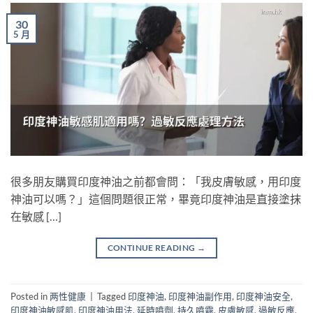
30
5 月
很多朋友購買印度神油之前都會問：「我皮膚敏感，用印度
神油可以嗎？」這個問題很正常，畢竟印度神油是直接塗抹
在敏感 […]
CONTINUE READING
→
Posted in
两性健康
|
Tagged
印度神油
,
印度神油副作用
,
印度神油安全
,
印度神油敏感肌
,
印度神油用法
,
延時噴劑
,
持久噴霧
,
皮膚敏感
,
過敏反應
,