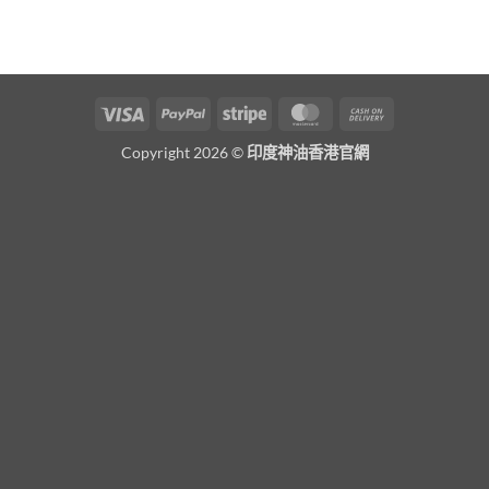
Visa
PayPal
Stripe
MasterCard
Cash
On
Copyright 2026 ©
印度神油香港官網
Delivery