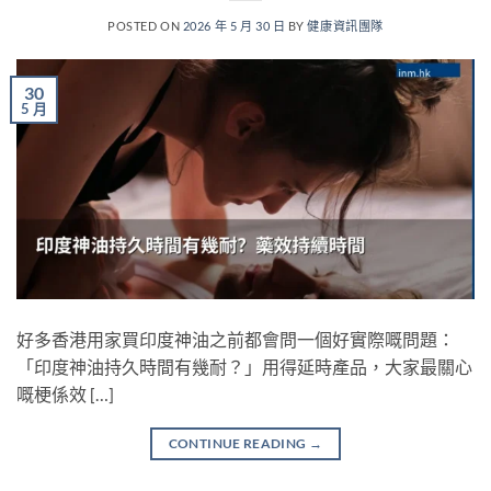
POSTED ON
2026 年 5 月 30 日
BY
健康資訊團隊
30
5 月
好多香港用家買印度神油之前都會問一個好實際嘅問題：
「印度神油持久時間有幾耐？」用得延時產品，大家最關心
嘅梗係效 […]
CONTINUE READING
→