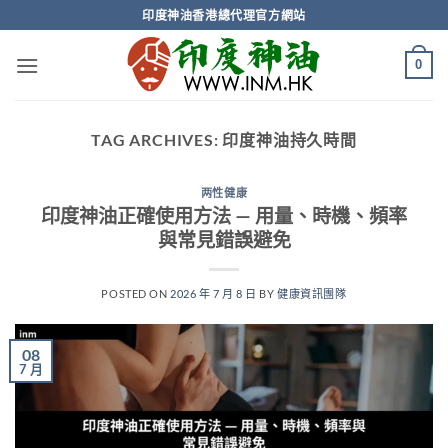
Skip
印度神油香港總代理官方網站
to
content
0
TAG ARCHIVES:
印度神油持久時間
两性健康
印度神油正確使用方法 — 用量、時機、頻率
與常見錯誤避免
POSTED ON
2026 年 7 月 8 日
BY
健康資訊團隊
08
7 月