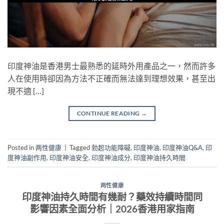
印度神油是香港男士最熟悉的延時外用產品之一，然而許多
人在使用時卻因為方法不正確而無法達到理想效果，甚至出
現不適 […]
CONTINUE READING
→
Posted in
两性健康
|
Tagged
勃起功能障礙
,
印度神油
,
印度神油Q&A
,
印
度神油副作用
,
印度神油安全
,
印度神油成分
,
印度神油持久時間
两性健康
印度神油持久時間有幾耐？藥效持續時間同
影響因素全面分析｜2026香港用家指南