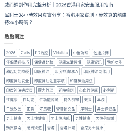
威而鋼副作用完整分析｜2026香港用家安全服用指南
犀利士36小時效果真實分享：香港用家實測，藥效真的能維
持36小時嗎？
熱點關注
2026
Cialis
ED治療
Vidalista
中醫調理
他達拉非
伴侶溝通技巧
保健品比較
健康生活習慣
健康資訊
勃起功能
勃起功能障礙
印度神油
印度神油Q&A
印度神油副作用
印度神油安全
印度神油注意事項
印度神油用法
印度神油邊度買
壓力管理
延時噴劑
心血管健康
必利勁
性健康
性功能
性功能障礙
持久噴霧
效果
早洩
早洩改善
正貨
汗馬糖
營養補充品
犀利士
男士保健品
男士健康
男士性健康
男士性功能
男性健康
男性荷爾蒙
購買指南
購買渠道
香港
香港壯陽
香港男士健康