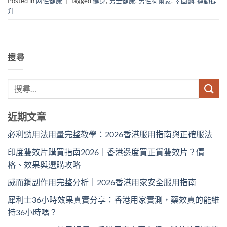
Posted in
两性健康
|
Tagged
健身
,
男士健康
,
男性荷爾蒙
,
睪固酮
,
運動提
升
搜尋
近期文章
必利勁用法用量完整教學：2026香港服用指南與正確服法
印度雙效片購買指南2026｜香港邊度買正貨雙效片？價
格、效果與選購攻略
威而鋼副作用完整分析｜2026香港用家安全服用指南
犀利士36小時效果真實分享：香港用家實測，藥效真的能維
持36小時嗎？