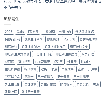
Super P-Force效果評價：香港用家真實心得，雙效片到底值
不值得買？
熱點關注
2026
Cialis
ED治療
中醫調理
他達拉非
伴侶溝通技巧
保健品比較
健康生活習慣
健康資訊
勃起功能
勃起功能障礙
印度神油
印度神油Q&A
印度神油副作用
印度神油安全
印度神油注意事項
印度神油用法
印度神油邊度買
壓力管理
威而鋼
延時噴劑
心血管健康
必利勁
性健康
性功能
性功能障礙
持久噴霧
效果
早洩
早洩改善
正貨
汗馬糖
營養補充品
犀利士
男士保健品
男士健康
男士性健康
男士性功能
男性健康
男性荷爾蒙
購買指南
購買渠道
香港
香港壯陽
香港男士健康