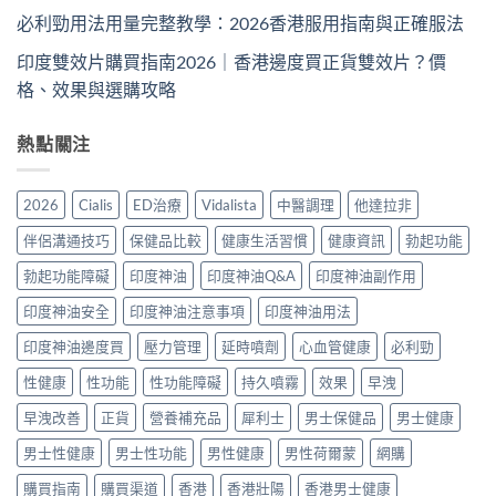
必利勁用法用量完整教學：2026香港服用指南與正確服法
印度雙效片購買指南2026｜香港邊度買正貨雙效片？價
格、效果與選購攻略
熱點關注
2026
Cialis
ED治療
Vidalista
中醫調理
他達拉非
伴侶溝通技巧
保健品比較
健康生活習慣
健康資訊
勃起功能
勃起功能障礙
印度神油
印度神油Q&A
印度神油副作用
印度神油安全
印度神油注意事項
印度神油用法
印度神油邊度買
壓力管理
延時噴劑
心血管健康
必利勁
性健康
性功能
性功能障礙
持久噴霧
效果
早洩
早洩改善
正貨
營養補充品
犀利士
男士保健品
男士健康
男士性健康
男士性功能
男性健康
男性荷爾蒙
網購
購買指南
購買渠道
香港
香港壯陽
香港男士健康