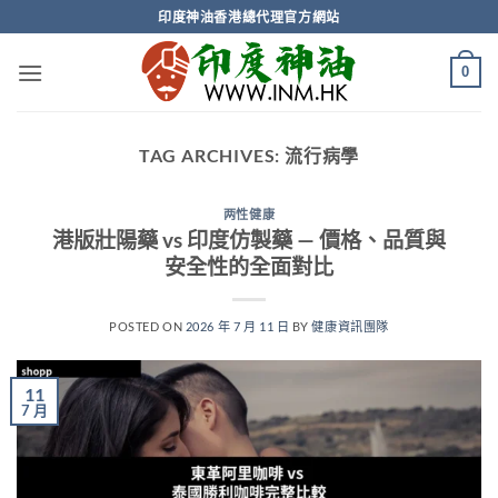
Skip
印度神油香港總代理官方網站
to
content
0
TAG ARCHIVES:
流行病學
两性健康
港版壯陽藥 vs 印度仿製藥 — 價格、品質與
安全性的全面對比
POSTED ON
2026 年 7 月 11 日
BY
健康資訊團隊
11
7 月