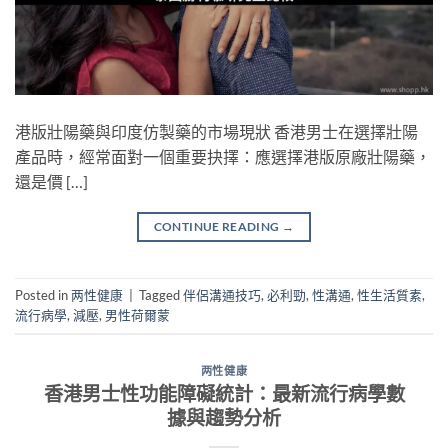
港版壯陽藥與印度仿製藥的市場現狀 香港男士在選擇壯陽
產品時，經常面對一個重要抉擇：應選擇港版原廠壯陽藥，
還是價 […]
CONTINUE READING
→
Posted in
两性健康
|
Tagged
伴侶溝通技巧
,
必利勁
,
性溝通
,
性生活質素
,
流行病學
,
減壓
,
男性荷爾蒙
两性健康
香港男士性功能障礙統計：最新流行病學數
據與趨勢分析