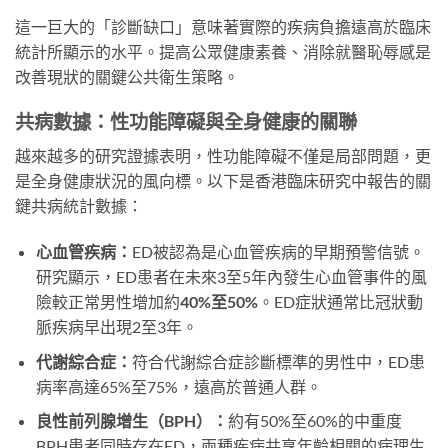
這一巨大的「診斷缺口」意味著實際的疾病負擔遠高於臨床
統計所顯示的水平。提高公眾健康素養、消除就醫恥辱感是
改善現狀的關鍵公共衛生策略。
共病數據：性功能障礙與全身健康的關聯
越來越多的研究證據表明，性功能障礙不僅是局部問題，更
是全身健康狀況的風向標。以下是香港臨床研究中報告的關
鍵共病統計數據：
心血管疾病：
ED被認為是心血管疾病的早期預警信號。
研究顯示，ED患者在未來3至5年內發生心血管事件的風
險較正常男性增加約
40%至50%
。ED症狀通常比冠狀動
脈疾病早出現2至3年。
代謝綜合症：
符合代謝綜合症診斷標準的男性中，ED患
病率高達65%至75%，遠高於普通人群。
良性前列腺增生（BPH）：
約有50%至60%的中重度
BPH患者同時存在ED，兩種疾病共享年齡相關的病理生