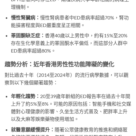
理機制。
慢性腎臟病：
慢性腎病患者中ED患病率超過70%，腎功
能損害程度與ED嚴重度呈正相關。
睪固酮缺乏症：
香港40歲以上男性中，約有15%至20%
存在生化學意義上的睪固酮水平偏低，而這部分人群中
ED患病率超過80%。
趨勢分析：近年香港男性性功能障礙的變化
對比過去十年（2014至2024年）的流行病學數據，可以觀
察到以下幾個顯著趨勢：
年輕化趨勢：
20至39歲年齡組的ED報告率在過去十年間
上升了約5%至8%。可能的原因包括：智能手機和社交媒
體對心理健康的影響、久坐生活方式普及、肥胖率上升
以及大麻等娛樂藥物使用增加。
就醫意願緩慢提升：
隨著公眾健康教育的推進和網絡匿