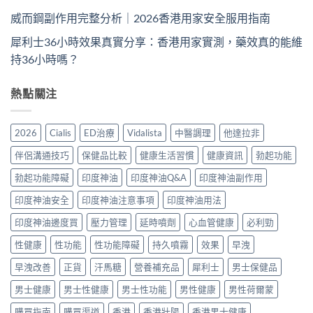
威而鋼副作用完整分析｜2026香港用家安全服用指南
犀利士36小時效果真實分享：香港用家實測，藥效真的能維
持36小時嗎？
熱點關注
2026
Cialis
ED治療
Vidalista
中醫調理
他達拉非
伴侶溝通技巧
保健品比較
健康生活習慣
健康資訊
勃起功能
勃起功能障礙
印度神油
印度神油Q&A
印度神油副作用
印度神油安全
印度神油注意事項
印度神油用法
印度神油邊度買
壓力管理
延時噴劑
心血管健康
必利勁
性健康
性功能
性功能障礙
持久噴霧
效果
早洩
早洩改善
正貨
汗馬糖
營養補充品
犀利士
男士保健品
男士健康
男士性健康
男士性功能
男性健康
男性荷爾蒙
購買指南
購買渠道
香港
香港壯陽
香港男士健康