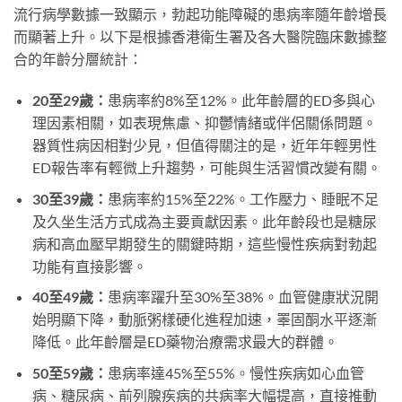
流行病學數據一致顯示，勃起功能障礙的患病率隨年齡增長
而顯著上升。以下是根據香港衛生署及各大醫院臨床數據整
合的年齡分層統計：
20至29歲：
患病率約8%至12%。此年齡層的ED多與心
理因素相關，如表現焦慮、抑鬱情緒或伴侶關係問題。
器質性病因相對少見，但值得關注的是，近年年輕男性
ED報告率有輕微上升趨勢，可能與生活習慣改變有關。
30至39歲：
患病率約15%至22%。工作壓力、睡眠不足
及久坐生活方式成為主要貢獻因素。此年齡段也是糖尿
病和高血壓早期發生的關鍵時期，這些慢性疾病對勃起
功能有直接影響。
40至49歲：
患病率躍升至30%至38%。血管健康狀況開
始明顯下降，動脈粥樣硬化進程加速，睪固酮水平逐漸
降低。此年齡層是ED藥物治療需求最大的群體。
50至59歲：
患病率達45%至55%。慢性疾病如心血管
病、糖尿病、前列腺疾病的共病率大幅提高，直接推動