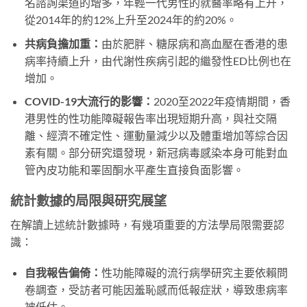
名諮詢渠道的增多，年輕一代男性的就醫率略有上升，
從2014年的約12%上升至2024年的約20%。
共病負擔加重：
由於肥胖、糖尿病和高血壓在香港的患
病率持續上升，由代謝性疾病引起的繼發性ED比例也在
增加。
COVID-19大流行的影響：
2020至2022年疫情期間，香
港男性的性功能障礙報告率出現短期升高，與社交隔
離、經濟不確定性、運動量減少以及體重增加等綜合因
素有關。部分研究還發現，新冠病毒感染本身可能對血
管內皮功能和睪固酮水平產生直接負面影響。
統計數據的局限與研究展望
在解讀上述統計數據時，有幾項重要的方法學局限需要認
識：
自我報告偏倚：
性功能障礙的流行病學研究主要依賴問
卷調查，受訪者可能因羞恥感而低報症狀，導致患病率
被低估。