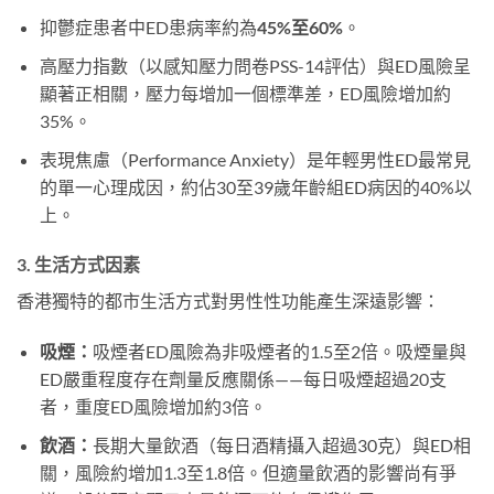
抑鬱症患者中ED患病率約為
45%至60%
。
高壓力指數（以感知壓力問卷PSS-14評估）與ED風險呈
顯著正相關，壓力每增加一個標準差，ED風險增加約
35%。
表現焦慮（Performance Anxiety）是年輕男性ED最常見
的單一心理成因，約佔30至39歲年齡組ED病因的40%以
上。
3. 生活方式因素
香港獨特的都市生活方式對男性性功能產生深遠影響：
吸煙：
吸煙者ED風險為非吸煙者的1.5至2倍。吸煙量與
ED嚴重程度存在劑量反應關係——每日吸煙超過20支
者，重度ED風險增加約3倍。
飲酒：
長期大量飲酒（每日酒精攝入超過30克）與ED相
關，風險約增加1.3至1.8倍。但適量飲酒的影響尚有爭