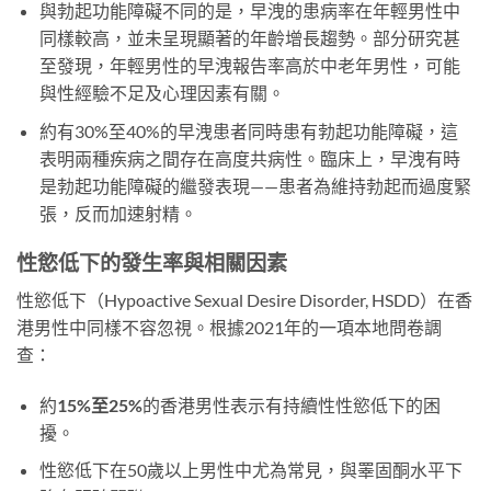
與勃起功能障礙不同的是，早洩的患病率在年輕男性中
同樣較高，並未呈現顯著的年齡增長趨勢。部分研究甚
至發現，年輕男性的早洩報告率高於中老年男性，可能
與性經驗不足及心理因素有關。
約有30%至40%的早洩患者同時患有勃起功能障礙，這
表明兩種疾病之間存在高度共病性。臨床上，早洩有時
是勃起功能障礙的繼發表現——患者為維持勃起而過度緊
張，反而加速射精。
性慾低下的發生率與相關因素
性慾低下（Hypoactive Sexual Desire Disorder, HSDD）在香
港男性中同樣不容忽視。根據2021年的一項本地問卷調
查：
約
15%至25%
的香港男性表示有持續性性慾低下的困
擾。
性慾低下在50歲以上男性中尤為常見，與睪固酮水平下