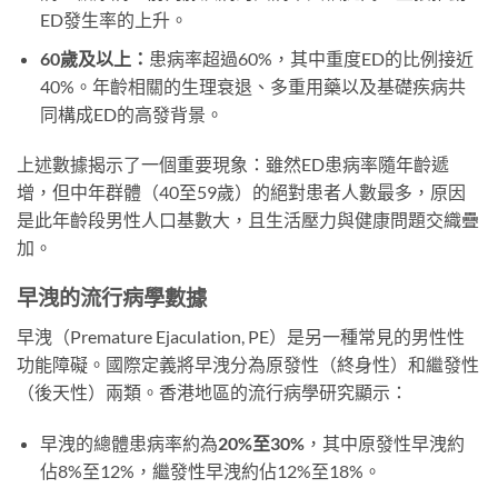
ED發生率的上升。
60歲及以上：
患病率超過60%，其中重度ED的比例接近
40%。年齡相關的生理衰退、多重用藥以及基礎疾病共
同構成ED的高發背景。
上述數據揭示了一個重要現象：雖然ED患病率隨年齡遞
增，但中年群體（40至59歲）的絕對患者人數最多，原因
是此年齡段男性人口基數大，且生活壓力與健康問題交織疊
加。
早洩的流行病學數據
早洩（Premature Ejaculation, PE）是另一種常見的男性性
功能障礙。國際定義將早洩分為原發性（終身性）和繼發性
（後天性）兩類。香港地區的流行病學研究顯示：
早洩的總體患病率約為
20%至30%
，其中原發性早洩約
佔8%至12%，繼發性早洩約佔12%至18%。