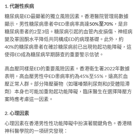
1. 代謝性疾病
糖尿病是ED最顯著的獨立風險因素。香港醫院管理局數據
顯示，男性糖尿病患者中ED患病率高達
50%至70%
，是非
糖尿病患者的2至3倍。糖尿病引起的血管內皮損傷、神經病
變及睪固酮水平降低共同構成ED的病理基礎。此外，約
40%的糖尿病患者在確診糖尿病前已出現勃起功能障礙，這
使得ED成為糖尿病早期篩查的重要警示信號。
高血壓同樣是ED的重要風險因素。香港衛生署2022年數據
表明，高血壓男性中ED患病率約為45%至55%，遠高於血
壓正常人群。部分降壓藥物（如噻嗪類利尿劑和β受體阻滯
劑）本身也可能加重勃起功能障礙，臨床醫生在選擇降壓方
案時應考慮這一因素。
2. 心理因素
心理因素在香港男性性功能障礙中扮演著關鍵角色。香港精
神科醫學院的一項研究發現：