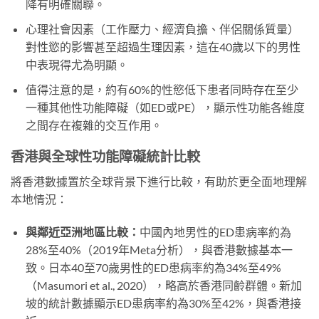
降有明確關聯。
心理社會因素（工作壓力、經濟負擔、伴侶關係質量）
對性慾的影響甚至超過生理因素，這在40歲以下的男性
中表現得尤為明顯。
值得注意的是，約有60%的性慾低下患者同時存在至少
一種其他性功能障礙（如ED或PE），顯示性功能各維度
之間存在複雜的交互作用。
香港與全球性功能障礙統計比較
將香港數據置於全球背景下進行比較，有助於更全面地理解
本地情況：
與鄰近亞洲地區比較：
中國內地男性的ED患病率約為
28%至40%（2019年Meta分析），與香港數據基本一
致。日本40至70歲男性的ED患病率約為34%至49%
（Masumori et al., 2020），略高於香港同齡群體。新加
坡的統計數據顯示ED患病率約為30%至42%，與香港接