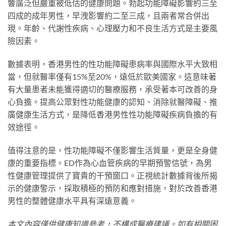
響廣泛但嚴重被低估的健康問題。勃起功能障礙影響約三至
四成的成年男性，早洩影響約二至三成，且兩者常合併出
現。年齡、代謝性疾病、心理壓力和不良生活方式是主要風
險因素。
數據表明，香港男性的性功能障礙患病率與國際水平大致相
當，但就醫率僅有15%至20%，遠低於歐美國家。這意味著
有大量患者未能獲得適切的醫療服務，承受著本可改善的身
心負擔。提高公眾對性功能健康的認知、消除就醫障礙、推
廣健康生活方式，是降低香港男性性功能障礙疾病負擔的有
效途徑。
值得注意的是，性功能障礙不僅影響生活質量，更是全身健
康的重要指標。ED作為心血管疾病的早期預警信號，為男
性健康管理提供了寶貴的干預窗口。正視統計數據背後所揭
示的健康警示，採取積極的預防和應對措施，對於改善香港
男性的整體健康水平具有深遠意義。
本文內容僅供健康知識參考，不構成醫療建議。如有相關困