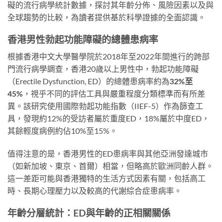
礙的流行病學統計數據，探討其年齡分佈、風險因素以及與
全球趨勢的比較，為讀者提供基於科學證據的全面認識。
香港男性勃起功能障礙的總體患病率
根據香港中文大學醫學院於2018年至2022年間進行的跨部
門流行病學調查，香港20歲以上男性中，勃起功能障礙
（Erectile Dysfunction, ED）的總體患病率約為
32%至
45%
，視乎不同的評估工具與嚴重程度分類標準而有所差
異。該研究使用國際勃起功能指數（IIEF-5）作為篩查工
具，發現約12%的受訪者屬於重度ED，18%屬於中度ED，
其餘輕度病例約佔10%至15%。
值得注意的是，香港男性的ED患病率與其他亞洲發達城市
（如新加坡、東京、首爾）相當，但略高於歐洲同齡人群。
這一差距可能與香港獨特的生活方式因素有關，包括高工
時、長期心理壓力以及較高的代謝綜合症患病率。
年齡分層統計：ED與年齡的正相關關係