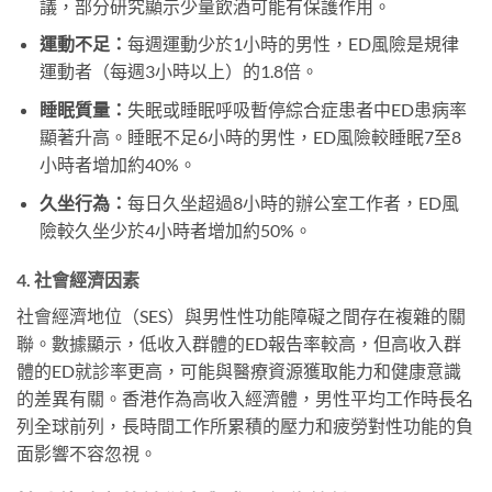
議，部分研究顯示少量飲酒可能有保護作用。
運動不足：
每週運動少於1小時的男性，ED風險是規律
運動者（每週3小時以上）的1.8倍。
睡眠質量：
失眠或睡眠呼吸暫停綜合症患者中ED患病率
顯著升高。睡眠不足6小時的男性，ED風險較睡眠7至8
小時者增加約40%。
久坐行為：
每日久坐超過8小時的辦公室工作者，ED風
險較久坐少於4小時者增加約50%。
4. 社會經濟因素
社會經濟地位（SES）與男性性功能障礙之間存在複雜的關
聯。數據顯示，低收入群體的ED報告率較高，但高收入群
體的ED就診率更高，可能與醫療資源獲取能力和健康意識
的差異有關。香港作為高收入經濟體，男性平均工作時長名
列全球前列，長時間工作所累積的壓力和疲勞對性功能的負
面影響不容忽視。