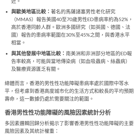
近。
與歐美地區比較：
著名的馬薩諸塞男性老化研究
（MMAS）報告美國40至70歲男性ED患病率約為52%，
高於香港同齡人群。歐洲多國研究（如英國、德國、法
國）報告的患病率範圍在30%至45%之間，與香港水平
相當。
與其他發展中地區比較：
南美洲和非洲部分地區的ED報
告率較高，可能與當地傳染病（如血吸蟲病、絲蟲病）
及醫療資源匱乏有關。
總體而言，香港的男性性功能障礙患病率處於國際中等水
平，但考慮到香港高度城市化的生活方式和較長的平均預期
壽命，這一數據仍處於需要關注的範圍。
香港男性性功能障礙的風險因素統計分析
多因素邏輯回歸分析揭示了影響香港男性性功能障礙的主要
風險因素及其統計權重：