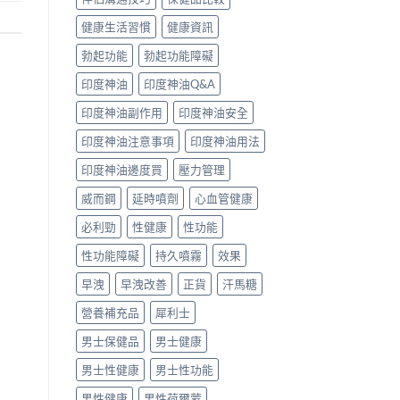
健康生活習慣
健康資訊
勃起功能
勃起功能障礙
印度神油
印度神油Q&A
印度神油副作用
印度神油安全
印度神油注意事項
印度神油用法
印度神油邊度買
壓力管理
威而鋼
延時噴劑
心血管健康
必利勁
性健康
性功能
性功能障礙
持久噴霧
效果
早洩
早洩改善
正貨
汗馬糖
營養補充品
犀利士
男士保健品
男士健康
男士性健康
男士性功能
男性健康
男性荷爾蒙