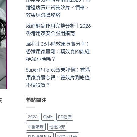
港邊度買正貨雙效片？價格、
效果與選購攻略
威而鋼副作用完整分析｜2026
香港用家安全服用指南
犀利士36小時效果真實分享：
香港用家實測，藥效真的能維
持36小時嗎？
Super P-Force效果評價：香港
用家真實心得，雙效片到底值
不值得買？
熱點關注
議
2026
Cialis
ED治療
中醫調理
他達拉非
伴侶溝通技巧
保健品比較