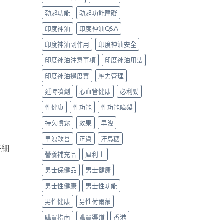
勃起功能
勃起功能障礙
印度神油
印度神油Q&A
印度神油副作用
印度神油安全
印度神油注意事項
印度神油用法
印度神油邊度買
壓力管理
延時噴劑
心血管健康
必利勁
性健康
性功能
性功能障礙
持久噴霧
效果
早洩
早洩改善
正貨
汗馬糖
仔細
營養補充品
犀利士
男士保健品
男士健康
男士性健康
男士性功能
男性健康
男性荷爾蒙
購買指南
購買渠道
香港