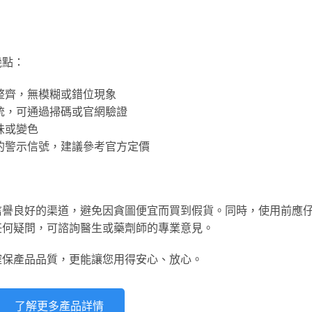
幾點：
體整齊，無模糊或錯位現象
系統，可通過掃碼或官網驗證
異味或變色
貨的警示信號，建議參考官方定價
信譽良好的渠道，避免因貪圖便宜而買到假貨。同時，使用前應
任何疑問，可諮詢醫生或藥劑師的專業意見。
確保產品品質，更能讓您用得安心、放心。
了解更多產品詳情