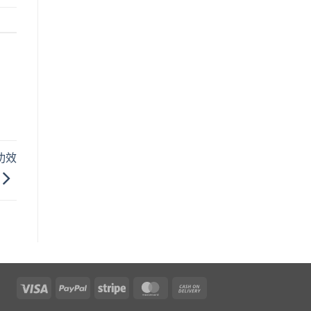
功效
Visa
PayPal
Stripe
MasterCard
Cash
On