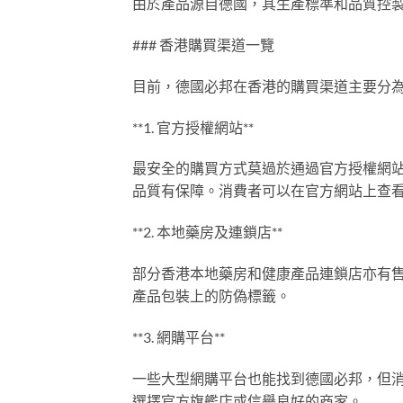
由於產品源自德國，其生產標準和品質控
### 香港購買渠道一覽
目前，德國必邦在香港的購買渠道主要分
**1. 官方授權網站**
最安全的購買方式莫過於通過官方授權網
品質有保障。消費者可以在官方網站上查
**2. 本地藥房及連鎖店**
部分香港本地藥房和健康產品連鎖店亦有
產品包裝上的防偽標籤。
**3. 網購平台**
一些大型網購平台也能找到德國必邦，但
選擇官方旗艦店或信譽良好的商家。