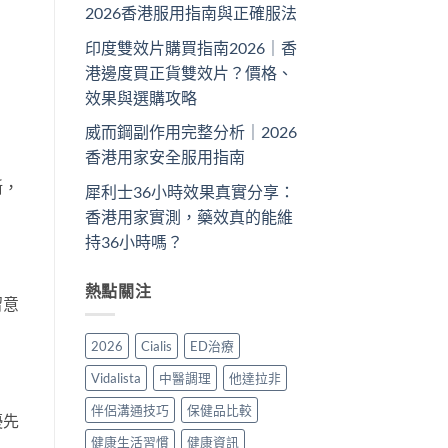
2026香港服用指南與正確服法
印度雙效片購買指南2026｜香
港邊度買正貨雙效片？價格、
效果與選購攻略
威而鋼副作用完整分析｜2026
香港用家安全服用指南
晰，
犀利士36小時效果真實分享：
香港用家實測，藥效真的能維
持36小時嗎？
熱點關注
留意
2026
Cialis
ED治療
Vidalista
中醫調理
他達拉非
伴侶溝通技巧
保健品比較
優先
健康生活習慣
健康資訊