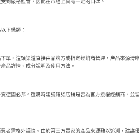
製受到嚴格監管，因此在市場上具有一定的口碑。
為以下幾類：
站下單。這類渠道直接由品牌方或指定經銷商營運，產品來源清
看產品詳情、成分說明及使用方法。
售賣德國必邦。選購時建議確認店鋪是否為官方授權經銷商，並
消費者需格外謹慎。由於第三方賣家的產品來源難以追溯，建議