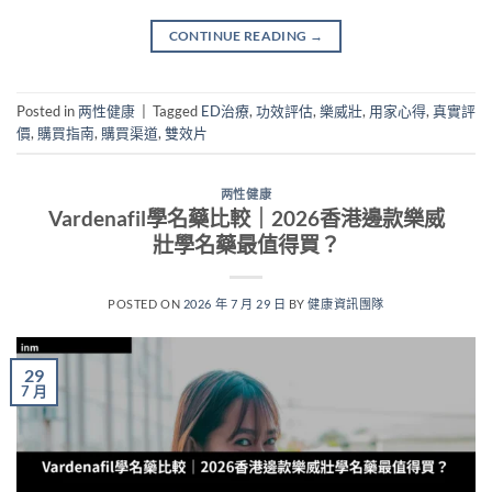
CONTINUE READING
→
Posted in
两性健康
|
Tagged
ED治療
,
功效評估
,
樂威壯
,
用家心得
,
真實評
價
,
購買指南
,
購買渠道
,
雙效片
两性健康
Vardenafil學名藥比較｜2026香港邊款樂威
壯學名藥最值得買？
POSTED ON
2026 年 7 月 29 日
BY
健康資訊團隊
29
7 月