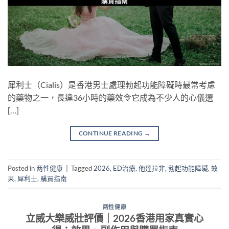
犀利士（Cialis）是香港男士處理勃起功能障礙時最常考慮
的藥物之一，長達36小時的藥效令它成為不少人的心儀選
[…]
CONTINUE READING
→
Posted in
两性健康
|
Tagged
2026
,
ED治療
,
他達拉非
,
勃起功能障礙
,
效
果
,
犀利士
,
購買指南
两性健康
立威大樂威壯評價｜2026香港用家真實心