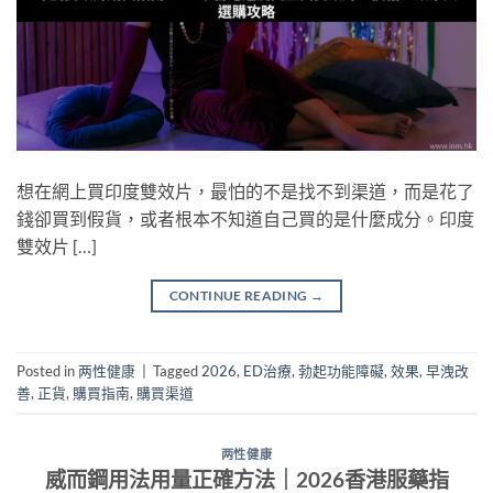
想在網上買印度雙效片，最怕的不是找不到渠道，而是花了
錢卻買到假貨，或者根本不知道自己買的是什麼成分。印度
雙效片 […]
CONTINUE READING
→
Posted in
两性健康
|
Tagged
2026
,
ED治療
,
勃起功能障礙
,
效果
,
早洩改
善
,
正貨
,
購買指南
,
購買渠道
两性健康
威而鋼用法用量正確方法｜2026香港服藥指