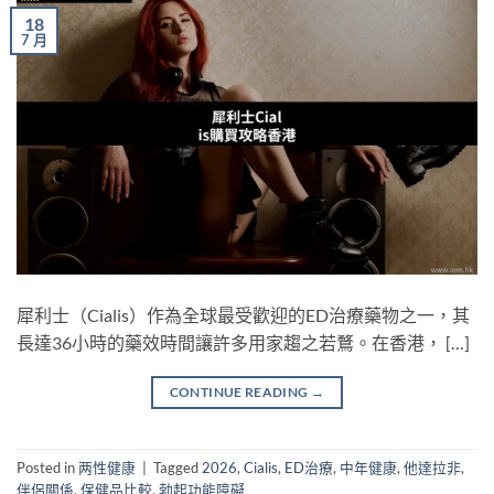
18
7 月
犀利士（Cialis）作為全球最受歡迎的ED治療藥物之一，其
長達36小時的藥效時間讓許多用家趨之若鶩。在香港， […]
CONTINUE READING
→
Posted in
两性健康
|
Tagged
2026
,
Cialis
,
ED治療
,
中年健康
,
他達拉非
,
伴侶關係
,
保健品比較
,
勃起功能障礙