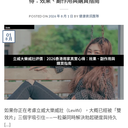
得：效果、副作用與購買指南
POSTED ON
2026 年 8 月 1 日
BY
健康資訊團隊
01
8 月
如果你正在考慮立威大樂威壯（Levifil），大概已經被「雙
效片」三個字吸引住——一粒藥同時解決勃起硬度與持久
[…]