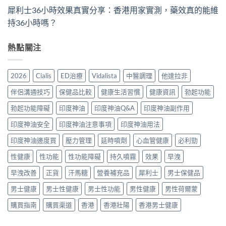
犀利士36小時效果真實分享：香港用家實測，藥效真的能維
持36小時嗎？
熱點關注
2026
Cialis
ED治療
Vidalista
中醫調理
他達拉非
伴侶溝通技巧
保健品比較
健康生活習慣
健康資訊
勃起功能
勃起功能障礙
印度神油
印度神油Q&A
印度神油副作用
印度神油安全
印度神油注意事項
印度神油用法
印度神油邊度買
壓力管理
延時噴劑
心血管健康
必利勁
性健康
性功能
性功能障礙
持久噴霧
效果
早洩
早洩改善
正貨
汗馬糖
營養補充品
犀利士
男士保健品
男士健康
男士性健康
男士性功能
男性健康
男性荷爾蒙
購買指南
購買渠道
香港
香港壯陽
香港男士健康