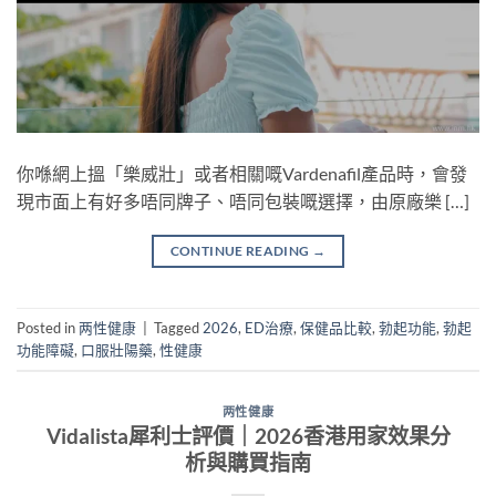
你喺網上搵「樂威壯」或者相關嘅Vardenafil產品時，會發
現市面上有好多唔同牌子、唔同包裝嘅選擇，由原廠樂 […]
CONTINUE READING
→
Posted in
两性健康
|
Tagged
2026
,
ED治療
,
保健品比較
,
勃起功能
,
勃起
功能障礙
,
口服壯陽藥
,
性健康
两性健康
Vidalista犀利士評價｜2026香港用家效果分
析與購買指南