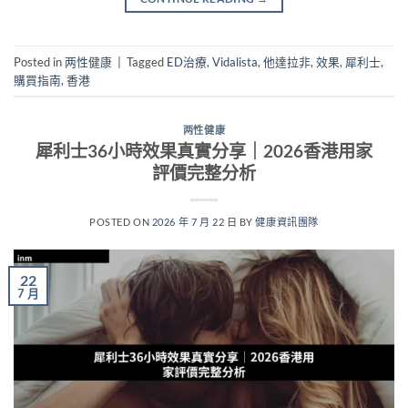
Posted in
两性健康
|
Tagged
ED治療
,
Vidalista
,
他達拉非
,
效果
,
犀利士
,
購買指南
,
香港
两性健康
犀利士36小時效果真實分享｜2026香港用家
評價完整分析
POSTED ON
2026 年 7 月 22 日
BY
健康資訊團隊
22
7 月