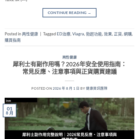
CONTINUE READING
→
Posted in
两性健康
|
Tagged
ED治療
,
Viagra
,
勃起功能
,
效果
,
正貨
,
網購
,
購買指南
两性健康
犀利士有副作用嗎？2026年安全使用指南：
常見反應、注意事項與正貨購買建議
POSTED ON
2026 年 8 月 1 日
BY
健康資訊團隊
01
8 月