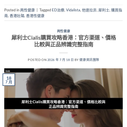
Posted in
两性健康
|
Tagged
ED治療
,
Vidalista
,
他達拉非
,
犀利士
,
購買指
南
,
香港壯陽
,
香港性健康
两性健康
犀利士Cialis購買攻略香港：官方渠道、價格
比較與正品辨識完整指南
POSTED ON
2026 年 7 月 18 日
BY
健康資訊團隊
18
7 月