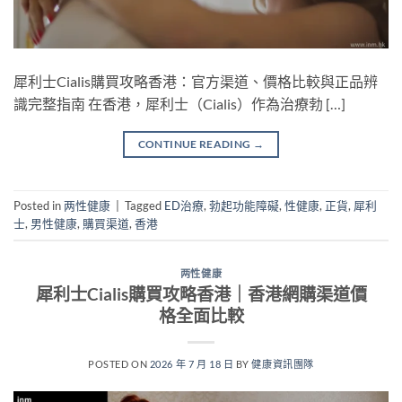
犀利士Cialis購買攻略香港：官方渠道、價格比較與正品辨
識完整指南 在香港，犀利士（Cialis）作為治療勃 […]
CONTINUE READING
→
Posted in
两性健康
|
Tagged
ED治療
,
勃起功能障礙
,
性健康
,
正貨
,
犀利
士
,
男性健康
,
購買渠道
,
香港
两性健康
犀利士Cialis購買攻略香港｜香港網購渠道價
格全面比較
POSTED ON
2026 年 7 月 18 日
BY
健康資訊團隊