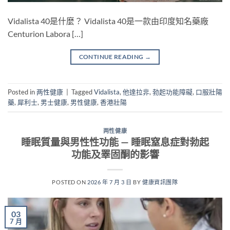
Vidalista 40是什麼？ Vidalista 40是一款由印度知名藥廠
Centurion Labora […]
CONTINUE READING
→
Posted in
两性健康
|
Tagged
Vidalista
,
他達拉非
,
勃起功能障礙
,
口服壯陽
藥
,
犀利士
,
男士健康
,
男性健康
,
香港壯陽
两性健康
睡眠質量與男性性功能 — 睡眠窒息症對勃起
功能及睪固酮的影響
POSTED ON
2026 年 7 月 3 日
BY
健康資訊團隊
03
7 月