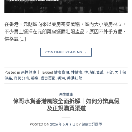
在香港，元朗區向來以藥房密集著稱，區內大小藥房林立，
不少男士選擇在元朗藥房選購壯陽產品，原因不外乎方便、
價格競 […]
CONTINUE READING
→
Posted in
两性健康
|
Tagged
健康資訊
,
性健康
,
性功能障礙
,
正貨
,
男士保
健品
,
真假分辨
,
藥房
,
購買渠道
,
香港
,
香港壯陽
两性健康
偉哥水貨香港風險全面拆解｜如何分辨真假
及正規購買渠道
POSTED ON
2026 年 6 月 9 日
BY
健康資訊團隊