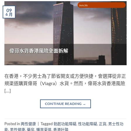
09
6 月
在香港，不少男士為了節省開支或方便快捷，會選擇從非正
規渠道購買偉哥（Viagra）水貨。然而，偉哥水貨香港風險
[…]
CONTINUE READING
→
Posted in
两性健康
|
Tagged
勃起功能障礙
,
性功能障礙
,
正貨
,
男士性功
能
,
男性健康
,
藥房
,
購買渠道
,
香港壯陽