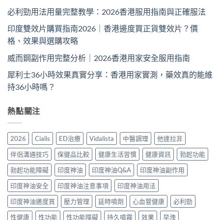
必利勁用法用量完整教學：2026香港服用指南與正確服法
印度雙效片購買指南2026｜香港邊度買正貨雙效片？價
格、效果與選購攻略
威而鋼副作用完整分析｜2026香港用家安全服用指南
犀利士36小時效果真實分享：香港用家實測，藥效真的能維
持36小時嗎？
熱點關注
2026
Cialis
ED治療
Vidalista
中醫調理
他達拉非
伴侶溝通技巧
保健品比較
健康生活習慣
健康資訊
勃起功能
勃起功能障礙
印度神油
印度神油Q&A
印度神油副作用
印度神油安全
印度神油注意事項
印度神油用法
印度神油邊度買
壓力管理
延時噴劑
心血管健康
必利勁
性健康
性功能
性功能障礙
持久噴霧
效果
早洩