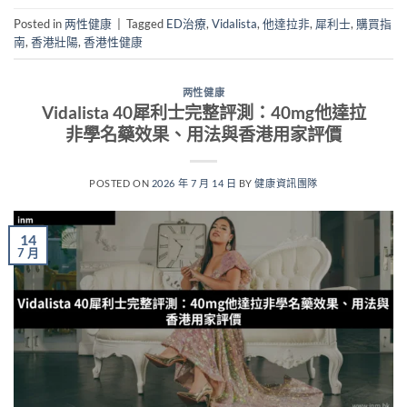
Posted in
两性健康
|
Tagged
ED治療
,
Vidalista
,
他達拉非
,
犀利士
,
購買指
南
,
香港壯陽
,
香港性健康
两性健康
Vidalista 40犀利士完整評測：40mg他達拉
非學名藥效果、用法與香港用家評價
POSTED ON
2026 年 7 月 14 日
BY
健康資訊團隊
14
7 月