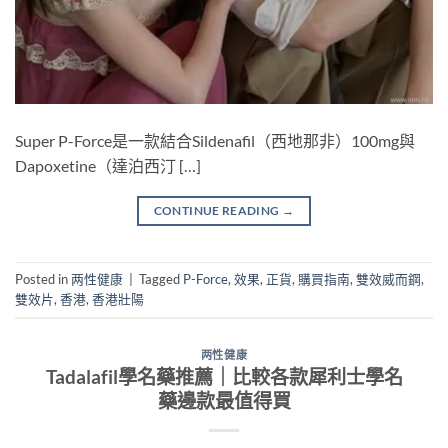
Super P-Force是一款結合Sildenafil（西地那非）100mg與
Dapoxetine（達泊西汀 […]
CONTINUE READING
→
Posted in
两性健康
|
Tagged
P-Force
,
效果
,
正貨
,
購買指南
,
雙效威而鋼
,
雙效片
,
香港
,
香港壯陽
两性健康
Tadalafil學名藥推薦｜比較各款犀利士學名
藥邊款最值得買