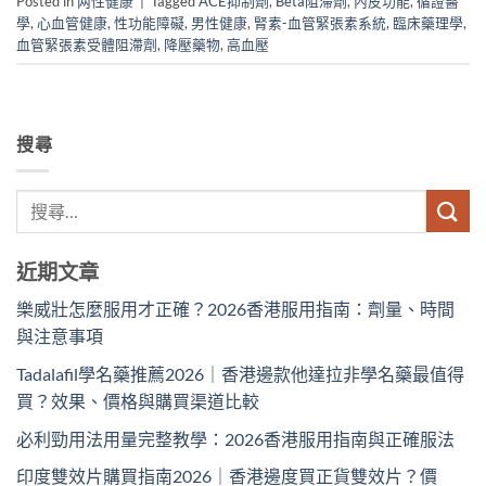
Posted in
两性健康
|
Tagged
ACE抑制劑
,
Beta阻滯劑
,
內皮功能
,
循證醫
學
,
心血管健康
,
性功能障礙
,
男性健康
,
腎素-血管緊張素系統
,
臨床藥理學
,
血管緊張素受體阻滯劑
,
降壓藥物
,
高血壓
搜尋
近期文章
樂威壯怎麼服用才正確？2026香港服用指南：劑量、時間
與注意事項
Tadalafil學名藥推薦2026｜香港邊款他達拉非學名藥最值得
買？效果、價格與購買渠道比較
必利勁用法用量完整教學：2026香港服用指南與正確服法
印度雙效片購買指南2026｜香港邊度買正貨雙效片？價