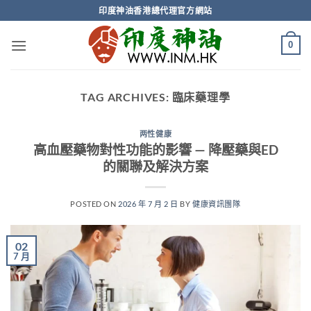
Skip
印度神油香港總代理官方網站
to
content
0
TAG ARCHIVES:
臨床藥理學
两性健康
高血壓藥物對性功能的影響 — 降壓藥與ED
的關聯及解決方案
POSTED ON
2026 年 7 月 2 日
BY
健康資訊團隊
02
7 月