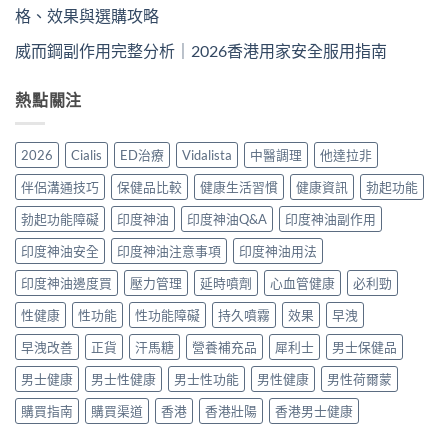
格、效果與選購攻略
威而鋼副作用完整分析｜2026香港用家安全服用指南
熱點關注
2026
Cialis
ED治療
Vidalista
中醫調理
他達拉非
伴侶溝通技巧
保健品比較
健康生活習慣
健康資訊
勃起功能
勃起功能障礙
印度神油
印度神油Q&A
印度神油副作用
印度神油安全
印度神油注意事項
印度神油用法
印度神油邊度買
壓力管理
延時噴劑
心血管健康
必利勁
性健康
性功能
性功能障礙
持久噴霧
效果
早洩
早洩改善
正貨
汗馬糖
營養補充品
犀利士
男士保健品
男士健康
男士性健康
男士性功能
男性健康
男性荷爾蒙
購買指南
購買渠道
香港
香港壯陽
香港男士健康