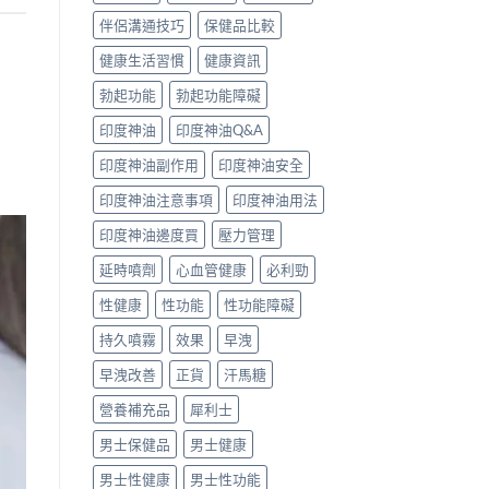
伴侶溝通技巧
保健品比較
健康生活習慣
健康資訊
勃起功能
勃起功能障礙
印度神油
印度神油Q&A
印度神油副作用
印度神油安全
印度神油注意事項
印度神油用法
印度神油邊度買
壓力管理
延時噴劑
心血管健康
必利勁
性健康
性功能
性功能障礙
持久噴霧
效果
早洩
早洩改善
正貨
汗馬糖
營養補充品
犀利士
男士保健品
男士健康
男士性健康
男士性功能