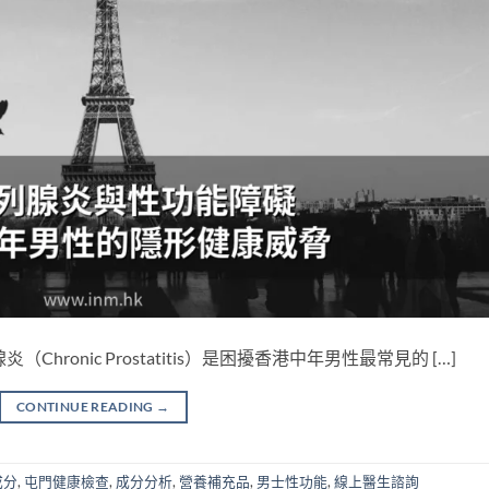
ronic Prostatitis）是困擾香港中年男性最常見的 […]
CONTINUE READING
→
成分
,
屯門健康檢查
,
成分分析
,
營養補充品
,
男士性功能
,
線上醫生諮詢