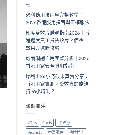
較
必利勁用法用量完整教學：
2026香港服用指南與正確服法
印度雙效片購買指南2026｜香
港邊度買正貨雙效片？價格、
效果與選購攻略
威而鋼副作用完整分析｜2026
香港用家安全服用指南
犀利士36小時效果真實分享：
香港用家實測，藥效真的能維
持36小時嗎？
熱點關注
2026
Cialis
ED治療
Vidalista
中醫調理
他達拉非