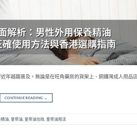
字近年越趨普及。無論是在旺角藥房的貨架上、銅鑼灣成人用品
CONTINUE READING
→
養精油
,
皇帝油
,
皇帝油功效
,
皇帝油用法