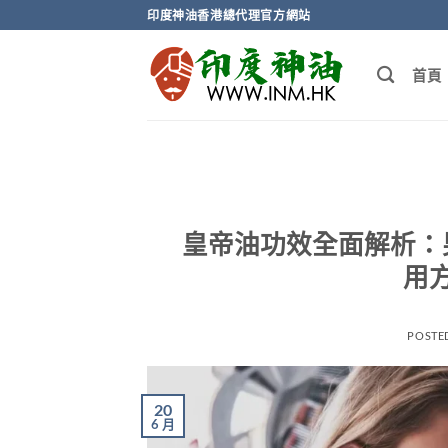
Skip
印度神油香港總代理官方網站
to
content
首頁
皇帝油功效全面解析：
用
POSTE
20
6 月