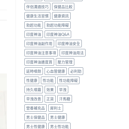
伴侶溝通技巧
保健品比較
健康生活習慣
健康資訊
勃起功能
勃起功能障礙
印度神油
印度神油Q&A
印度神油副作用
印度神油安全
印度神油注意事項
印度神油用法
印度神油邊度買
壓力管理
延時噴劑
心血管健康
必利勁
性健康
性功能
性功能障礙
持久噴霧
效果
早洩
早洩改善
正貨
汗馬糖
營養補充品
犀利士
男士保健品
男士健康
男士性健康
男士性功能