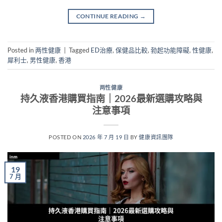
CONTINUE READING
→
Posted in
两性健康
|
Tagged
ED治療
,
保健品比較
,
勃起功能障礙
,
性健康
,
犀利士
,
男性健康
,
香港
两性健康
持久液香港購買指南｜2026最新選購攻略與
注意事項
POSTED ON
2026 年 7 月 19 日
BY
健康資訊團隊
19
7 月