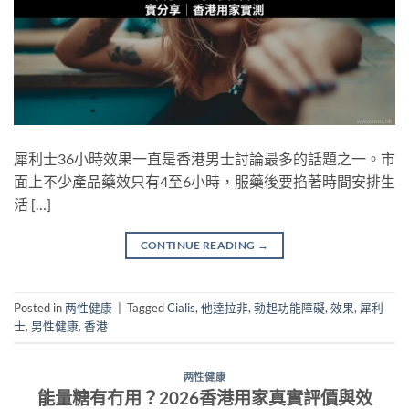
犀利士36小時效果一直是香港男士討論最多的話題之一。市
面上不少產品藥效只有4至6小時，服藥後要掐著時間安排生
活 […]
CONTINUE READING
→
Posted in
两性健康
|
Tagged
Cialis
,
他達拉非
,
勃起功能障礙
,
效果
,
犀利
士
,
男性健康
,
香港
两性健康
能量糖有冇用？2026香港用家真實評價與效