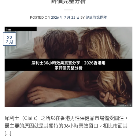
評價完整分析
POSTED ON
2026 年 7 月 22 日
BY
健康資訊團隊
22
7 月
犀利士（Cialis）之所以在香港男性保健品市場備受關注，
最主要的原因就是其獨特的36小時藥效窗口。相比市面其
[…]