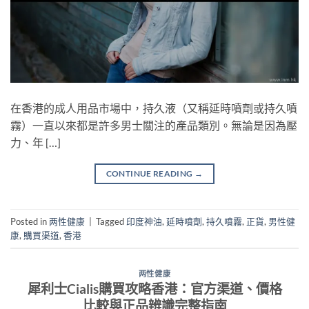
在香港的成人用品市場中，持久液（又稱延時噴劑或持久噴
霧）一直以來都是許多男士關注的產品類別。無論是因為壓
力、年 […]
CONTINUE READING
→
Posted in
两性健康
|
Tagged
印度神油
,
延時噴劑
,
持久噴霧
,
正貨
,
男性健
康
,
購買渠道
,
香港
两性健康
犀利士Cialis購買攻略香港：官方渠道、價格
比較與正品辨識完整指南