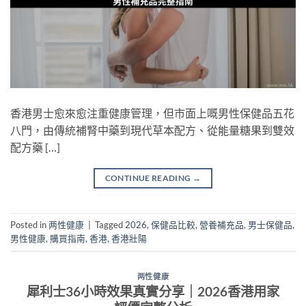
香港男士愈來愈注重健康管理，但市面上嘅男性保健品五花
八門，由傳統補腎中藥到現代草本配方、從能量糖果到雙效
配方藥 […]
CONTINUE READING
→
Posted in
两性健康
|
Tagged
2026
,
保健品比較
,
營養補充品
,
男士保健品
,
男性健康
,
購買指南
,
香港
,
香港壯陽
两性健康
犀利士36小時效果真實分享｜2026香港用家