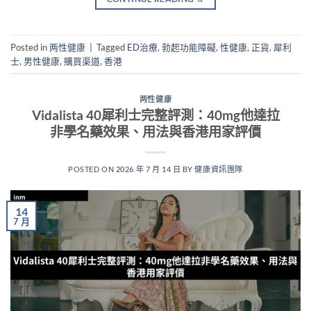
Posted in
两性健康
|
Tagged
ED治療
,
勃起功能障礙
,
性健康
,
正貨
,
犀利
士
,
男性健康
,
購買渠道
,
香港
两性健康
Vidalista 40犀利士完整評測：40mg他達拉
非學名藥效果、用法與香港用家評價
POSTED ON
2026 年 7 月 14 日
BY
健康資訊團隊
14
7 月