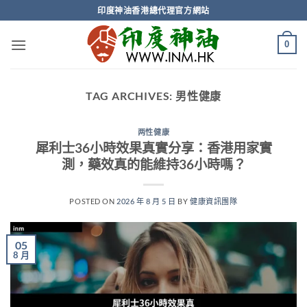
Skip
印度神油香港總代理官方網站
to
content
0
TAG ARCHIVES:
男性健康
两性健康
犀利士36小時效果真實分享：香港用家實
測，藥效真的能維持36小時嗎？
POSTED ON
2026 年 8 月 5 日
BY
健康資訊團隊
05
8 月