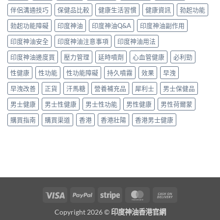
伴侶溝通技巧
保健品比較
健康生活習慣
健康資訊
勃起功能
勃起功能障礙
印度神油
印度神油Q&A
印度神油副作用
印度神油安全
印度神油注意事項
印度神油用法
印度神油邊度買
壓力管理
延時噴劑
心血管健康
必利勁
性健康
性功能
性功能障礙
持久噴霧
效果
早洩
早洩改善
正貨
汗馬糖
營養補充品
犀利士
男士保健品
男士健康
男士性健康
男士性功能
男性健康
男性荷爾蒙
購買指南
購買渠道
香港
香港壯陽
香港男士健康
Visa
PayPal
Stripe
MasterCard
Cash
On
Copyright 2026 ©
印度神油香港官網
Delivery