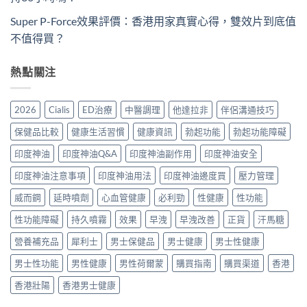
Super P-Force效果評價：香港用家真實心得，雙效片到底值
不值得買？
熱點關注
2026
Cialis
ED治療
中醫調理
他達拉非
伴侶溝通技巧
保健品比較
健康生活習慣
健康資訊
勃起功能
勃起功能障礙
印度神油
印度神油Q&A
印度神油副作用
印度神油安全
印度神油注意事項
印度神油用法
印度神油邊度買
壓力管理
威而鋼
延時噴劑
心血管健康
必利勁
性健康
性功能
性功能障礙
持久噴霧
效果
早洩
早洩改善
正貨
汗馬糖
營養補充品
犀利士
男士保健品
男士健康
男士性健康
男士性功能
男性健康
男性荷爾蒙
購買指南
購買渠道
香港
香港壯陽
香港男士健康