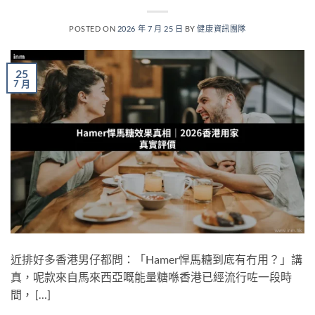
POSTED ON
2026 年 7 月 25 日
BY
健康資訊團隊
25
7 月
近排好多香港男仔都問：「Hamer悍馬糖到底有冇用？」講
真，呢款來自馬來西亞嘅能量糖喺香港已經流行咗一段時
間， […]