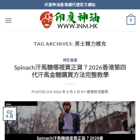
Skip
印度神油香港總代理官方網站
to
content
0
TAG ARCHIVES:
男士精力補充
两性健康
Spinach汗馬糖哪裡買正貨？2026香港第四
代汗馬金糖購買方法完整教學
POSTED ON
2026 年 8 月 2 日
BY
健康資訊團隊
02
8 月