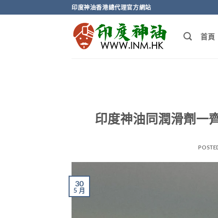
Skip
印度神油香港總代理官方網站
to
content
首頁
印度神油同潤滑劑一
POSTE
30
5 月