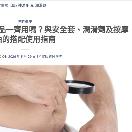
意事項
,
印度神油用法
,
潤滑劑
两性健康
品一齊用嗎？與安全套、潤滑劑及按摩
油的搭配使用指南
D ON
2026 年 5 月 29 日
BY
健康資訊團隊