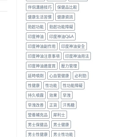
伴侶溝通技巧
保健品比較
健康生活習慣
健康資訊
勃起功能
勃起功能障礙
印度神油
印度神油Q&A
印度神油副作用
印度神油安全
印度神油注意事項
印度神油用法
印度神油邊度買
壓力管理
延時噴劑
心血管健康
必利勁
性健康
性功能
性功能障礙
持久噴霧
效果
早洩
早洩改善
正貨
汗馬糖
營養補充品
犀利士
男士保健品
男士健康
男士性健康
男士性功能