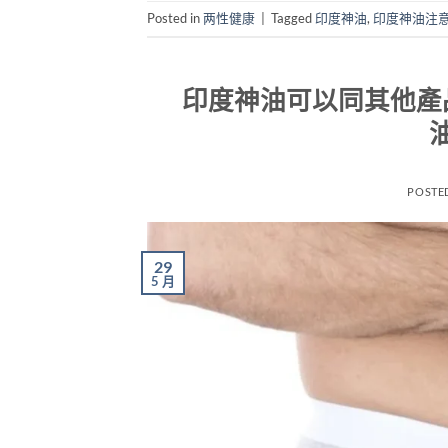
Posted in
两性健康
|
Tagged
印度神油
,
印度神油注
印度神油可以同其他產
POSTE
29
5 月