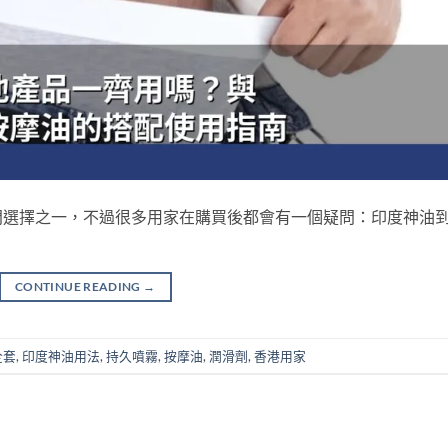
門選擇之一，不過很多用家在購買後都會有一個疑問：印度神油
CONTINUE READING
→
全套
,
印度神油用法
,
持久噴霧
,
按摩油
,
潤滑劑
,
香港用家