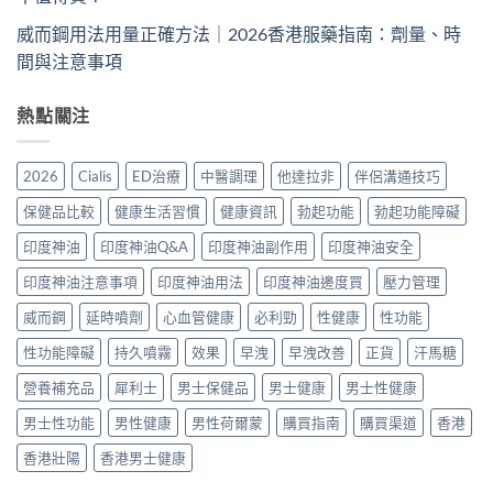
威而鋼用法用量正確方法｜2026香港服藥指南：劑量、時
間與注意事項
熱點關注
2026
Cialis
ED治療
中醫調理
他達拉非
伴侶溝通技巧
保健品比較
健康生活習慣
健康資訊
勃起功能
勃起功能障礙
印度神油
印度神油Q&A
印度神油副作用
印度神油安全
印度神油注意事項
印度神油用法
印度神油邊度買
壓力管理
威而鋼
延時噴劑
心血管健康
必利勁
性健康
性功能
性功能障礙
持久噴霧
效果
早洩
早洩改善
正貨
汗馬糖
營養補充品
犀利士
男士保健品
男士健康
男士性健康
男士性功能
男性健康
男性荷爾蒙
購買指南
購買渠道
香港
香港壯陽
香港男士健康