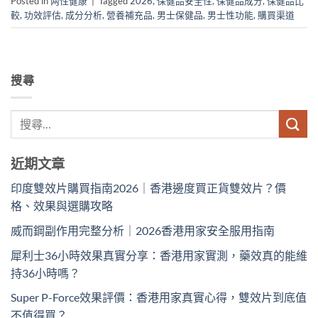
Posted in
两性健康
|
Tagged
2026
,
保健品安全性
,
保健品成分
,
保健品比
較
,
功效評估
,
成分分析
,
營養補充品
,
男士保健品
,
男士性功能
,
購買渠道
搜尋
近期文章
印度雙效片購買指南2026｜香港邊度買正貨雙效片？價
格、效果與選購攻略
威而鋼副作用完整分析｜2026香港用家安全服用指南
犀利士36小時效果真實分享：香港用家實測，藥效真的能維
持36小時嗎？
Super P-Force效果評價：香港用家真實心得，雙效片到底值
不值得買？