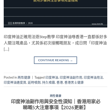
印度神油正確用法逐Step教學 印度神油喺香港一直都係好多
人關注嘅產品，尤其係初次接觸嘅朋友，成日問「印度神油
[…]
CONTINUE READING
→
Posted in
两性健康
|
Tagged
印度神油
,
印度神油副作用
,
印度神油用法
,
印度神油邊度買
,
延時噴劑
,
持久噴霧
,
香港
,
香港男士健康
两性健康
印度神油副作用與安全性須知｜香港用家必
睇嘅5大注意事項【2026更新】