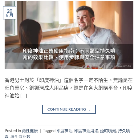
20
6 月
香港男士對於「印度神油」這個名字一定不陌生。無論是在
旺角藥房、銅鑼灣成人用品店，還是在各大網購平台，印度
神油始 […]
CONTINUE READING
→
Posted in
两性健康
|
Tagged
印度神油
,
印度神油用法
,
延時噴劑
,
持久噴
霧
,
持久液比較