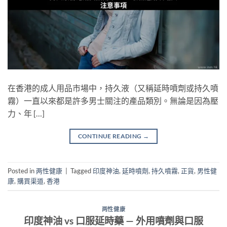
在香港的成人用品市場中，持久液（又稱延時噴劑或持久噴
霧）一直以來都是許多男士關注的產品類別。無論是因為壓
力、年 […]
CONTINUE READING
→
Posted in
两性健康
|
Tagged
印度神油
,
延時噴劑
,
持久噴霧
,
正貨
,
男性健
康
,
購買渠道
,
香港
两性健康
印度神油 vs 口服延時藥 — 外用噴劑與口服