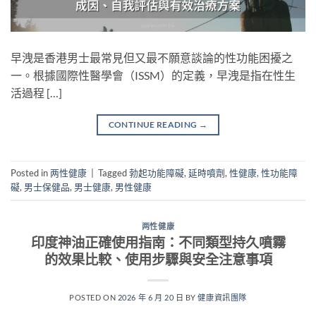
早洩是香港男士最常見但又最不願意談論的性功能困擾之
一。根據國際性醫學會（ISSM）的定義，早洩是指在性生
活過程 […]
CONTINUE READING
→
Posted in
两性健康
|
Tagged
勃起功能障礙
,
延時噴劑
,
性健康
,
性功能障
礙
,
男士保健品
,
男士健康
,
男性健康
两性健康
印度神油正確使用指南：不同類型持久噴霧
的效果比較、使用步驟與安全注意事項
POSTED ON
2026 年 6 月 20 日
BY
健康資訊團隊