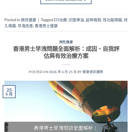
Posted in
两性健康
|
Tagged
ED治療
,
印度神油
,
延時噴劑
,
性功能障礙
,
持
久噴霧
,
早洩改善
,
香港男士健康
两性健康
香港男士早洩問題全面解析：成因、自我評
估與有效治療方案
POSTED ON
2026 年 6 月 25 日
BY
健康資訊團隊
25
6 月