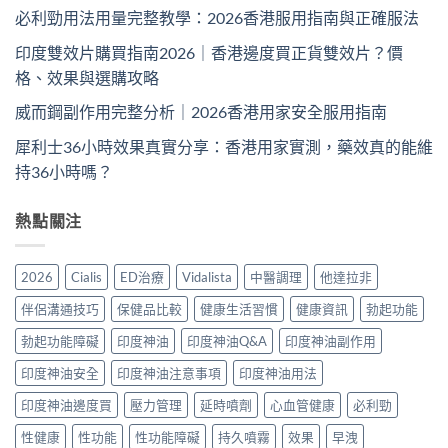
必利勁用法用量完整教學：2026香港服用指南與正確服法
印度雙效片購買指南2026｜香港邊度買正貨雙效片？價
格、效果與選購攻略
威而鋼副作用完整分析｜2026香港用家安全服用指南
犀利士36小時效果真實分享：香港用家實測，藥效真的能維
持36小時嗎？
熱點關注
2026
Cialis
ED治療
Vidalista
中醫調理
他達拉非
伴侶溝通技巧
保健品比較
健康生活習慣
健康資訊
勃起功能
勃起功能障礙
印度神油
印度神油Q&A
印度神油副作用
印度神油安全
印度神油注意事項
印度神油用法
印度神油邊度買
壓力管理
延時噴劑
心血管健康
必利勁
性健康
性功能
性功能障礙
持久噴霧
效果
早洩