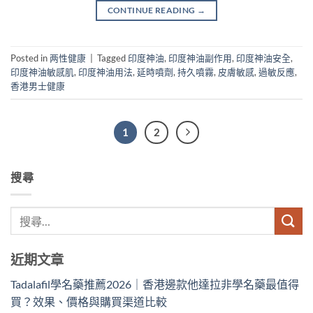
CONTINUE READING
→
Posted in
两性健康
|
Tagged
印度神油
,
印度神油副作用
,
印度神油安全
,
印度神油敏感肌
,
印度神油用法
,
延時噴劑
,
持久噴霧
,
皮膚敏感
,
過敏反應
,
香港男士健康
1
2
搜尋
近期文章
Tadalafil學名藥推薦2026｜香港邊款他達拉非學名藥最值得
買？效果、價格與購買渠道比較