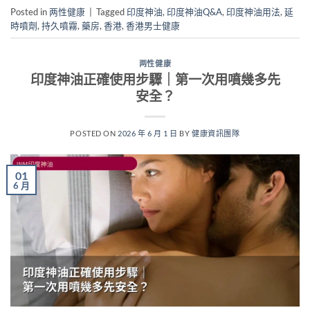
Posted in
两性健康
|
Tagged
印度神油
,
印度神油Q&A
,
印度神油用法
,
延
時噴劑
,
持久噴霧
,
藥房
,
香港
,
香港男士健康
两性健康
印度神油正確使用步驟｜第一次用噴幾多先
安全？
POSTED ON
2026 年 6 月 1 日
BY
健康資訊團隊
01
6 月