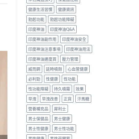
健康生活習慣
健康資訊
勃起功能
勃起功能障礙
印度神油
印度神油Q&A
印度神油副作用
印度神油安全
印度神油注意事項
印度神油用法
印度神油邊度買
壓力管理
威而鋼
延時噴劑
心血管健康
必利勁
性健康
性功能
性功能障礙
持久噴霧
效果
早洩
早洩改善
正貨
汗馬糖
營養補充品
犀利士
男士保健品
男士健康
男士性健康
男士性功能
男性健康
男性荷爾蒙