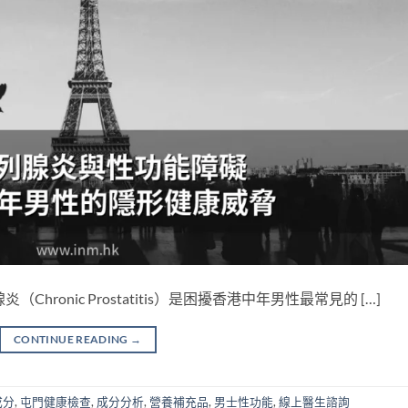
ronic Prostatitis）是困擾香港中年男性最常見的 […]
CONTINUE READING
→
成分
,
屯門健康檢查
,
成分分析
,
營養補充品
,
男士性功能
,
線上醫生諮詢