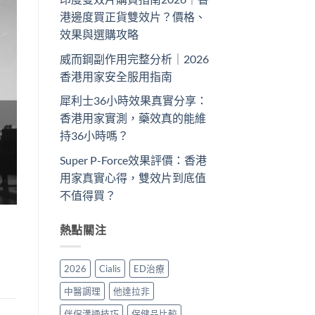
港邊度買正貨雙效片？價格、
效果與選購攻略
威而鋼副作用完整分析｜2026
香港用家安全服用指南
犀利士36小時效果真實分享：
香港用家實測，藥效真的能維
持36小時嗎？
Super P-Force效果評價：香港
用家真實心得，雙效片到底值
不值得買？
熱點關注
2026
Cialis
ED治療
中醫調理
他達拉非
伴侶溝通技巧
保健品比較