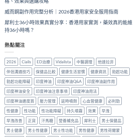
格、效果與選購攻略
威而鋼副作用完整分析｜2026香港用家安全服用指南
犀利士36小時效果真實分享：香港用家實測，藥效真的能維
持36小時嗎？
熱點關注
2026
Cialis
ED治療
Vidalista
中醫調理
他達拉非
伴侶溝通技巧
保健品比較
健康生活習慣
健康資訊
勃起功能
勃起功能障礙
印度神油
印度神油Q&A
印度神油副作用
印度神油安全
印度神油注意事項
印度神油用法
印度神油邊度買
壓力管理
延時噴劑
心血管健康
必利勁
性健康
性功能
性功能障礙
持久噴霧
效果
早洩
早洩改善
正貨
汗馬糖
營養補充品
犀利士
男士保健品
男士健康
男士性健康
男士性功能
男性健康
男性荷爾蒙