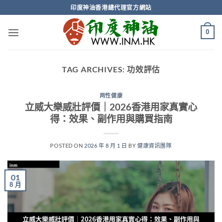
Skip
印度神油香港總代理官方網站
to
content
0
TAG ARCHIVES:
功效評估
两性健康
立威大樂威壯評價｜2026香港用家真實心
得：效果、副作用與購買指南
POSTED ON
2026 年 8 月 1 日
BY
健康資訊團隊
01
8 月