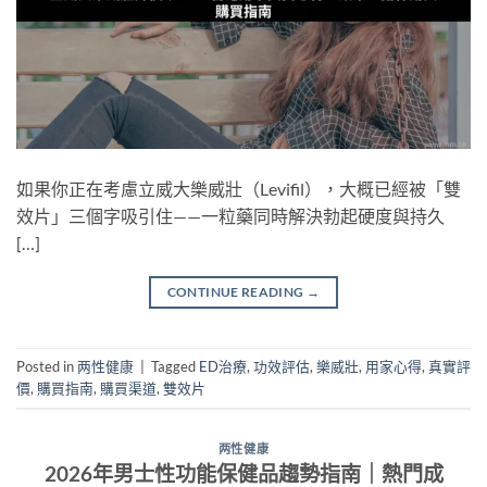
如果你正在考慮立威大樂威壯（Levifil），大概已經被「雙
效片」三個字吸引住——一粒藥同時解決勃起硬度與持久
[…]
CONTINUE READING
→
Posted in
两性健康
|
Tagged
ED治療
,
功效評估
,
樂威壯
,
用家心得
,
真實評
價
,
購買指南
,
購買渠道
,
雙效片
两性健康
2026年男士性功能保健品趨勢指南｜熱門成