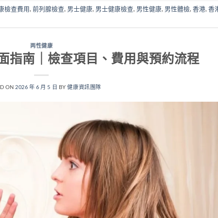
康檢查費用
,
前列腺檢查
,
男士健康
,
男士健康檢查
,
男性健康
,
男性體檢
,
香港
,
香
两性健康
面指南｜檢查項目、費用與預約流程
ED ON
2026 年 6 月 5 日
BY
健康資訊團隊