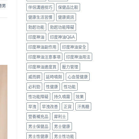
港男
伴侶溝通技巧
保健品比較
健康生活習慣
健康資訊
勃起功能
勃起功能障礙
印度神油
印度神油Q&A
印度神油副作用
印度神油安全
印度神油注意事項
印度神油用法
印度神油邊度買
壓力管理
威而鋼
延時噴劑
心血管健康
必利勁
性健康
性功能
性功能障礙
持久噴霧
效果
早洩
早洩改善
正貨
汗馬糖
營養補充品
犀利士
男士保健品
男士健康
男士性健康
男士性功能