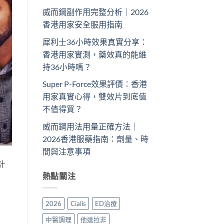
威而鋼副作用完整分析｜2026
香港用家安全服用指南
犀利士36小時效果真實分享：
香港用家實測，藥效真的能維
持36小時嗎？
Super P-Force效果評價：香港
用家真實心得，雙效片到底值
不值得買？
威而鋼用法用量正確方法｜
2026香港服藥指南：劑量、時
間與注意事項
計
熱點關注
2026
Cialis
ED治療
中醫調理
他達拉非