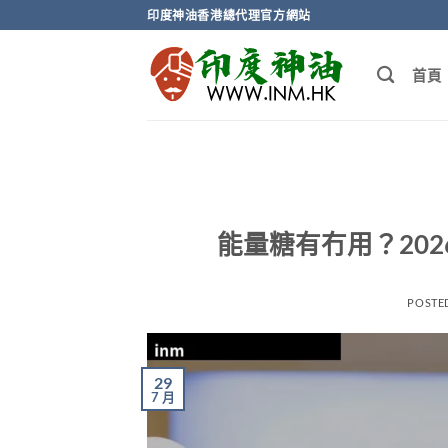
Skip
印度神油香港總代理官方網站
to
content
首頁
能量糖有冇用？20
POSTE
29
7 月