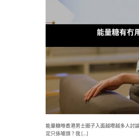
能量糖喺香港男士圈子入面越嚟越多人討
定只係噱頭？我 […]