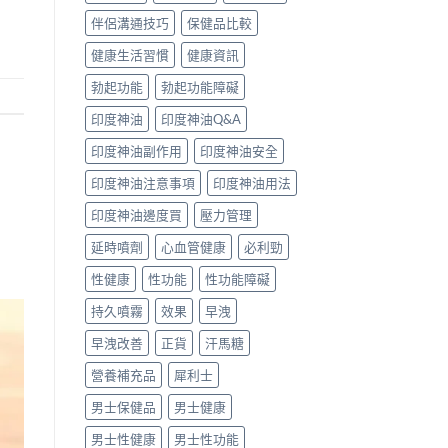
伴侶溝通技巧
保健品比較
健康生活習慣
健康資訊
勃起功能
勃起功能障礙
印度神油
印度神油Q&A
印度神油副作用
印度神油安全
印度神油注意事項
印度神油用法
印度神油邊度買
壓力管理
延時噴劑
心血管健康
必利勁
性健康
性功能
性功能障礙
持久噴霧
效果
早洩
早洩改善
正貨
汗馬糖
營養補充品
犀利士
男士保健品
男士健康
男士性健康
男士性功能