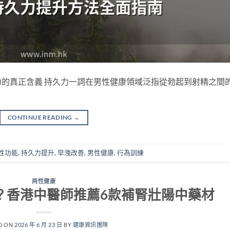
的真正含義 持久力一詞在男性健康領域泛指從勃起到射精之間
CONTINUE READING
→
性功能
,
持久力提升
,
早洩改善
,
男性健康
,
行為訓練
两性健康
？香港中醫師推薦6款補腎壯陽中藥材
D ON
2026 年 6 月 23 日
BY
健康資訊團隊