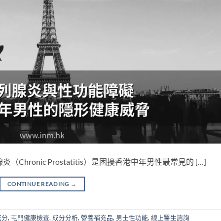
ronic Prostatitis）是困擾香港中年男性最常見的 […]
CONTINUE READING
→
成分
,
屯門健康檢查
,
成分分析
,
營養補充品
,
男士性功能
,
線上醫生諮詢