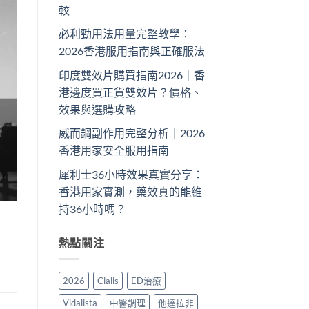
較
必利勁用法用量完整教學：
2026香港服用指南與正確服法
印度雙效片購買指南2026｜香
港邊度買正貨雙效片？價格、
效果與選購攻略
威而鋼副作用完整分析｜2026
香港用家安全服用指南
犀利士36小時效果真實分享：
香港用家實測，藥效真的能維
持36小時嗎？
熱點關注
2026
Cialis
ED治療
Vidalista
中醫調理
他達拉非