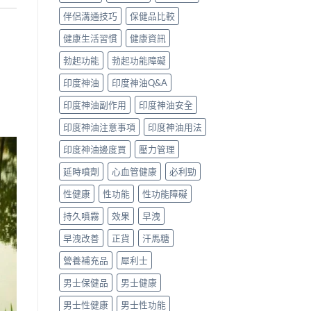
伴侶溝通技巧
保健品比較
健康生活習慣
健康資訊
勃起功能
勃起功能障礙
印度神油
印度神油Q&A
印度神油副作用
印度神油安全
印度神油注意事項
印度神油用法
印度神油邊度買
壓力管理
延時噴劑
心血管健康
必利勁
性健康
性功能
性功能障礙
持久噴霧
效果
早洩
早洩改善
正貨
汗馬糖
營養補充品
犀利士
男士保健品
男士健康
男士性健康
男士性功能