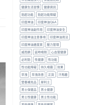
健康生活習慣
健康資訊
勃起功能
勃起功能障礙
印度神油
印度神油Q&A
印度神油副作用
印度神油安全
印度神油注意事項
印度神油用法
印度神油邊度買
壓力管理
威而鋼
延時噴劑
心血管健康
必利勁
性健康
性功能
性功能障礙
持久噴霧
效果
早洩
早洩改善
正貨
汗馬糖
營養補充品
犀利士
男士保健品
男士健康
男士性健康
男士性功能
男性健康
男性荷爾蒙