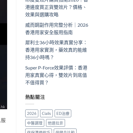
港邊度買正貨雙效片？價格、
效果與選購攻略
威而鋼副作用完整分析｜2026
香港用家安全服用指南
犀利士36小時效果真實分享：
香港用家實測，藥效真的能維
持36小時嗎？
Super P-Force效果評價：香港
用家真實心得，雙效片到底值
不值得買？
熱點關注
2026
Cialis
ED治療
人服
中醫調理
他達拉非
伴侶溝通技巧
保健品比較