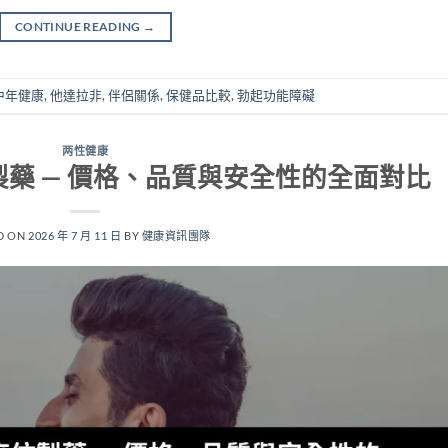
CONTINUE READING
→
中年健康
,
他達拉非
,
伴侶關係
,
保健品比較
,
勃起功能障礙
两性健康
仿製藥 — 價格、品質與安全性的全面對比
D ON
2026 年 7 月 11 日
BY
健康資訊團隊