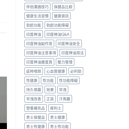
伴侶溝通技巧
保健品比較
健康生活習慣
健康資訊
勃起功能
勃起功能障礙
印度神油
印度神油Q&A
印度神油副作用
印度神油安全
印度神油注意事項
印度神油用法
印度神油邊度買
壓力管理
延時噴劑
心血管健康
必利勁
性健康
性功能
性功能障礙
持久噴霧
效果
早洩
早洩改善
正貨
汗馬糖
營養補充品
犀利士
男士保健品
男士健康
男士性健康
男士性功能