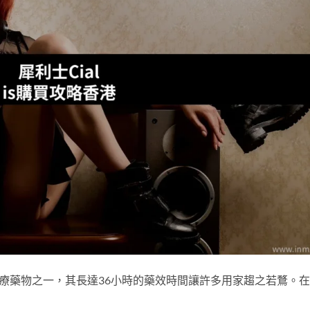
ED治療藥物之一，其長達36小時的藥效時間讓許多用家趨之若鶩。