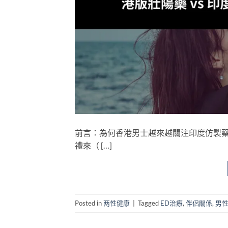
前言：為何香港男士越來越關注印度仿製藥？
禮來（ […]
Posted in
两性健康
|
Tagged
ED治療
,
伴侶關係
,
男