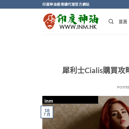
Skip
印度神油香港總代理官方網站
to
content
首頁
犀利士Cialis購
POSTE
18
7 月