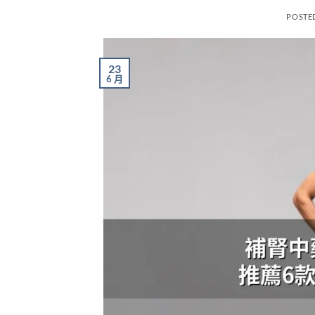
POSTE
23
6 月