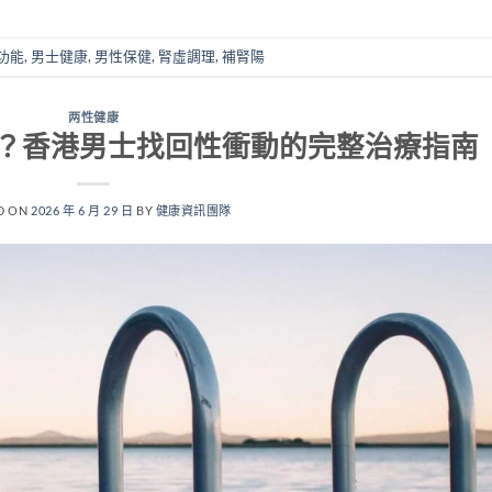
功能
,
男士健康
,
男性保健
,
腎虛調理
,
補腎陽
两性健康
？香港男士找回性衝動的完整治療指南
D ON
2026 年 6 月 29 日
BY
健康資訊團隊