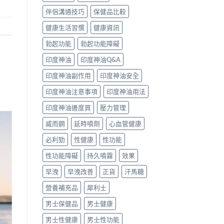
伴侶溝通技巧
保健品比較
健康生活習慣
健康資訊
勃起功能
勃起功能障礙
印度神油
印度神油Q&A
印度神油副作用
印度神油安全
印度神油注意事項
印度神油用法
印度神油邊度買
壓力管理
威而鋼
延時噴劑
心血管健康
必利勁
性健康
性功能
性功能障礙
持久噴霧
效果
早洩
早洩改善
正貨
汗馬糖
營養補充品
犀利士
男士保健品
男士健康
男士性健康
男士性功能