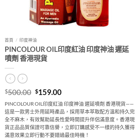
首頁
/
印度神油
PINCOLOUR OIL印度紅油 印度神油 遲延
噴劑 香港現貨
Original
Current
500.00
159.00
$
$
price
price
PINCOLOUR OIL印度紅油 印度神油 遲延噴劑 香港現貨——
was:
is:
這是一款男士外用延時產品，採用草本萃取配方溫和持久完
$500.00.
$159.00.
全不麻木，有效幫助延長性愛時間提升伴侶滿意度。香港現
貨正品品質保證可靠信譽，立即訂購感受不一樣的持久獲得
滿意效果立即行動不要錯過最佳時機！