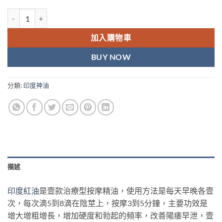
PINCOLOUR OIL印度紅油 印度神油 遲延噴劑 香港現貨 數量
加入購物車
BUY NOW
分類:
印度神油
描述
印度紅油
是壹款治療型按摩精油，使用方法是每天早晚各壹
次，每次滴5到8滴在陰莖上，按摩3到5分鐘，主要功效是
增大增粗增長，增加硬度和勃起的頻率，改善陽痿早泄，壹