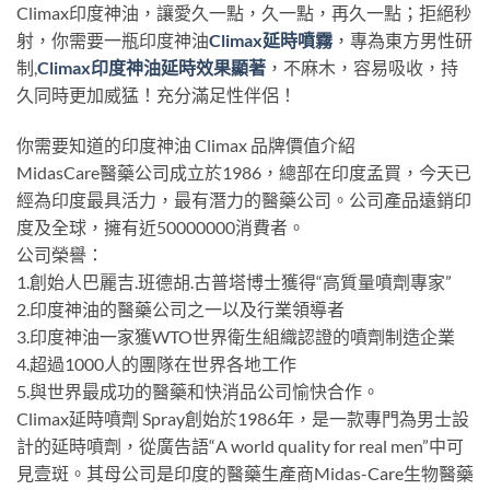
Climax印度神油，讓愛久一點，久一點，再久一點；拒絕秒
射，你需要一瓶印度神油
Climax延時噴霧
，專為東方男性研
制,
Climax印度神油延時效果顯著
，不麻木，容易吸收，持
久同時更加威猛！充分滿足性伴侶！
你需要知道的印度神油 Climax 品牌價值介紹
MidasCare醫藥公司成立於1986，總部在印度孟買，今天已
經為印度最具活力，最有潛力的醫藥公司。公司產品遠銷印
度及全球，擁有近50000000消費者。
公司榮譽：
1.創始人巴麗吉.班德胡.古普塔博士獲得“高質量噴劑專家”
2.印度神油的醫藥公司之一以及行業領導者
3.印度神油一家獲WTO世界衛生組織認證的噴劑制造企業
4.超過1000人的團隊在世界各地工作
5.與世界最成功的醫藥和快消品公司愉快合作。
Climax延時噴劑 Spray創始於1986年，是一款專門為男士設
計的延時噴劑，從廣告語“A world quality for real men”中可
見壹斑。其母公司是印度的醫藥生產商Midas-Care生物醫藥