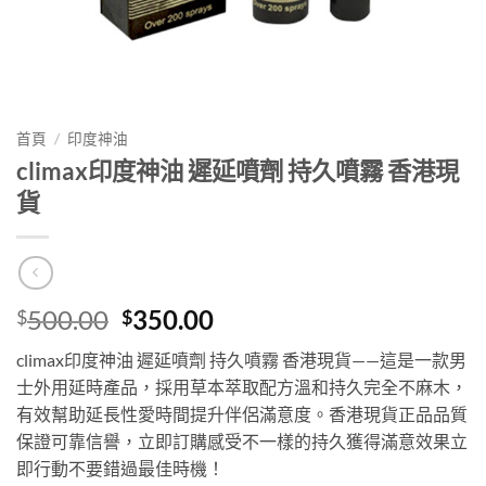
首頁
/
印度神油
climax印度神油 遲延噴劑 持久噴霧 香港現
貨
Original
Current
500.00
350.00
$
$
price
price
climax印度神油 遲延噴劑 持久噴霧 香港現貨——這是一款男
was:
is:
士外用延時產品，採用草本萃取配方溫和持久完全不麻木，
$500.00.
$350.00.
有效幫助延長性愛時間提升伴侶滿意度。香港現貨正品品質
保證可靠信譽，立即訂購感受不一樣的持久獲得滿意效果立
即行動不要錯過最佳時機！