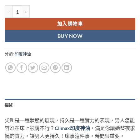
climax印度神油 遲延噴劑 持久噴霧 香港現貨 數量
加入購物車
BUY NOW
分類:
印度神油
描述
尖叫是一種狀態的展現，持久是一種實力的表現，男人怎能
容忍在床上被說不行？
Climax印度神油
，滿足你讓她整夜求
饒的實力，讓男人更持久！床事這件事，時間很重要，