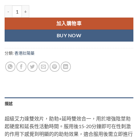
超級雙效艾力達Levifil Super Power超級雙效樂威壯10顆裝香港藥店
加入購物車
BUY NOW
分類:
香港壯陽藥
描述
超級艾力達雙效片，助勃+延時雙效合一，用於增強陰莖勃
起硬度和延長性活動時間。服用後15-20分鐘即可在性刺激
的作用下感覺到明顯的的助勃效果，適合服用後需立即進行