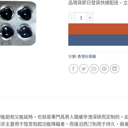
品現貨即日發貨快速配送，立
藍鑽超級偉哥威而鋼雙效片 Stenagra sup
分類:
香港壯陽藥
能助勃又能延時，也就是專門爲男人陽痿早洩深研而定制的。由西地
那非主要用于陰莖勃起功能障礙者，而達泊西汀則用于持久，兩