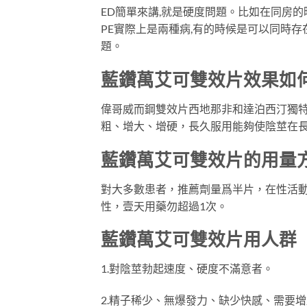
ED簡單來講,就是硬度問題。比如在同房的
PE實際上是兩種病,有的時候是可以同時存
題。
藍鑽萬艾可雙效片效果如
偉哥威而鋼雙效片西地那非和達泊西汀獨
粗、增大、增硬，長久服用能夠使陰莖在長
藍鑽萬艾可雙效片的用量
對大多數患者，推薦劑量爲半片，在性活動
性，壹天用藥勿超過1次。
藍鑽萬艾可雙效片用人群
1.對陰莖勃起速度、硬度不滿意者。
2.精子稀少、無爆發力、缺少快感、需要