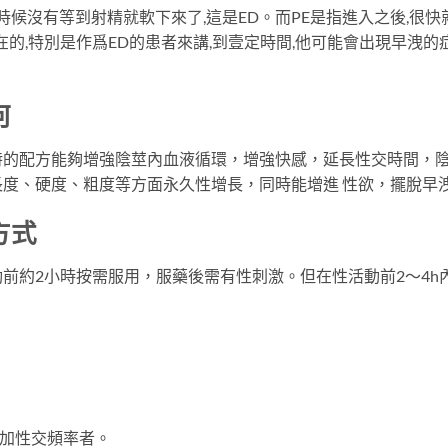
時候沒有等到射精就軟下來了,這是ED。而PE是指進入之後,很快
在的,特別是作爲ED的患者來講,到壹定時間,他可能會出現早洩的
何
特的配方能夠增強陰莖內血液循環，增強快感，延長性交時間，
度、硬度、粗度等方面永久性增長，同時能增進 性欲，擺脫早
方式
前約2小時按需服用，服藥後需有性刺激。但在性活動前2～4h
增加性交頻率者。