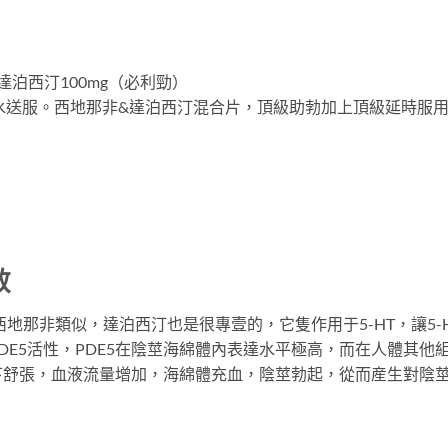
達泊西汀100mg（必利勁）
升溫水送服。西地那非&達泊西汀混合片，頂級助勃加上頂級延時服用
效
西地那非類似，達泊西汀也是很專壹的，它隻作用于5-HT，讓5
DE5活性，PDE5在陰莖海綿體內表達水平極高，而在人體其他
下舒張，血液流量增加，海綿體充血，陰莖勃起，從而産生對陰