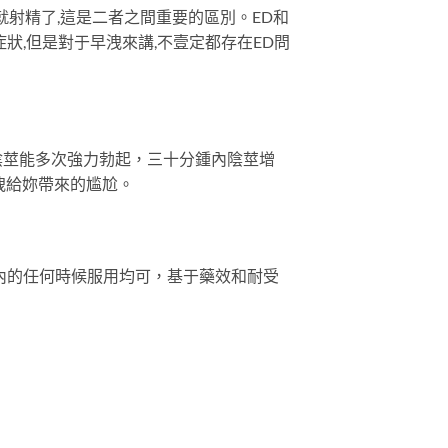
就射精了,這是二者之間重要的區別。ED和
症狀,但是對于早洩來講,不壹定都存在ED問
陰莖能多次強力勃起，三十分鍾內陰莖增
洩給妳帶來的尴尬。
內的任何時候服用均可，基于藥效和耐受