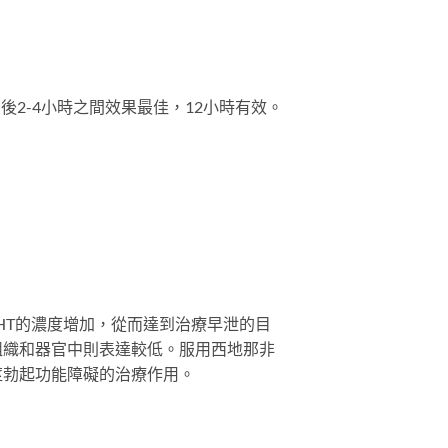
後2-4小時之間效果最佳，12小時有效。
-HT的濃度增加，從而達到治療早泄的目
組織和器官中則表達較低。服用西地那非
莖勃起功能障礙的治療作用。