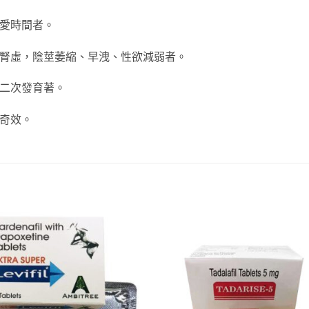
性愛時間者。
弱腎虛，陰莖萎縮、早洩、性欲減弱者。
現二次發育著。
有奇效。