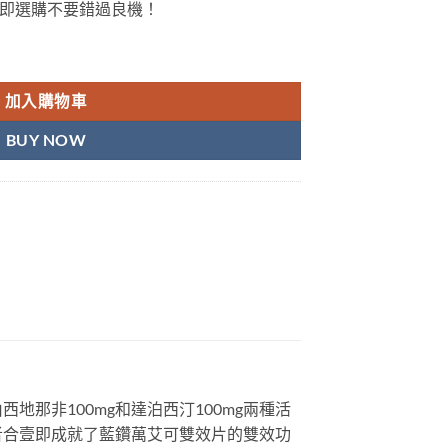
即選購不要錯過良機！
er power Sildenafil 100 & Dapoxetine 100 Tablets 10粒/盒 
加入購物車
BUY NOW
那非100mg和達泊西汀100mg兩種活
者合壹即成就了藍鑽萬艾可雙效片的雙效功