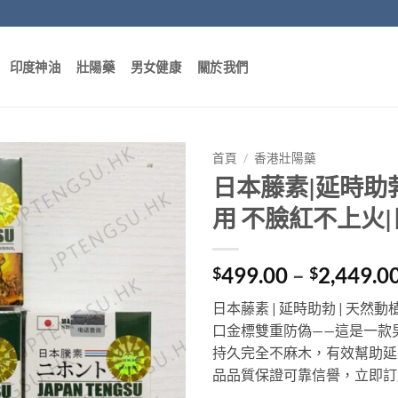
印度神油
壯陽藥
男女健康
關於我們
首頁
/
香港壯陽藥
日本藤素|延時助
用 不臉紅不上火
499.00
–
2,449.0
$
$
日本藤素 | 延時助勃 | 天然動
口金標雙重防偽——這是一款
持久完全不麻木，有效幫助延
品品質保證可靠信譽，立即訂