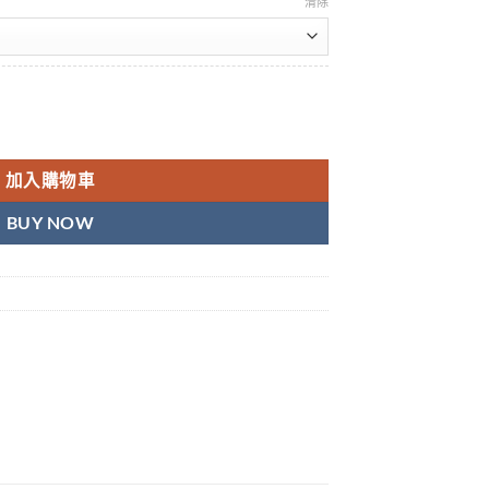
清除
純|無副作用 不臉紅不上火|日本進口金標雙重防偽 數量
加入購物車
BUY NOW