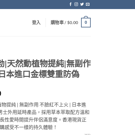
0
登入
購物車 /
$
0.00
勃|天然動植物提純|無副作
|日本進口金標雙重防偽
Price
0
range:
植物提純 | 無副作用 不臉紅不上火 | 日本進
$499.00
男士外用延時產品，採用草本萃取配方溫和
through
長性愛時間提升伴侶滿意度。香港現貨正
$2,449.00
購感受不一樣的持久體驗！