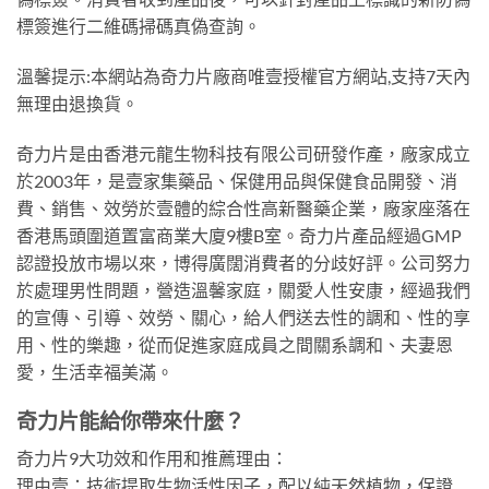
標簽進行二維碼掃碼真偽查詢。
溫馨提示:本網站為奇力片廠商唯壹授權官方網站,支持7天內
無理由退換貨。
奇力片是由香港元龍生物科技有限公司研發作產，廠家成立
於2003年，是壹家集藥品、保健用品與保健食品開發、消
費、銷售、效勞於壹體的綜合性高新醫藥企業，廠家座落在
香港馬頭圍道置富商業大廈9樓B室。奇力片產品經過GMP
認證投放市場以來，博得廣闊消費者的分歧好評。公司努力
於處理男性問題，營造溫馨家庭，關愛人性安康，經過我們
的宣傳、引導、效勞、關心，給人們送去性的調和、性的享
用、性的樂趣，從而促進家庭成員之間關系調和、夫妻恩
愛，生活幸福美滿。
奇力片能給你帶來什麼？
奇力片9大功效和作用和推薦理由：
理由壹：技術提取生物活性因子，配以純天然植物，保證