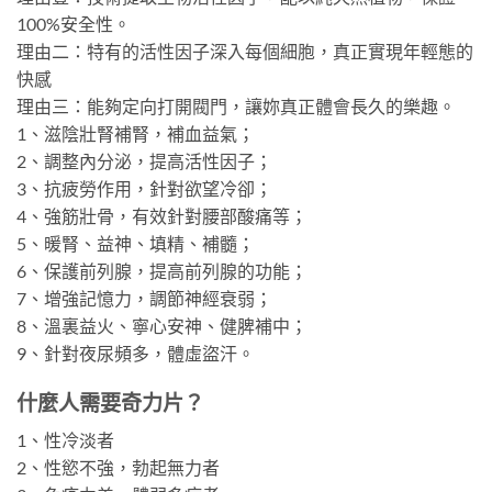
100%安全性。
理由二：特有的活性因子深入每個細胞，真正實現年輕態的
快感
理由三：能夠定向打開閥門，讓妳真正體會長久的樂趣。
1、滋陰壯腎補腎，補血益氣；
2、調整內分泌，提高活性因子；
3、抗疲勞作用，針對欲望冷卻；
4、強筋壯骨，有效針對腰部酸痛等；
5、暖腎、益神、填精、補髓；
6、保護前列腺，提高前列腺的功能；
7、增強記憶力，調節神經衰弱；
8、溫裏益火、寧心安神、健脾補中；
9、針對夜尿頻多，體虛盜汗。
什麼人需要奇力片？
1、性冷淡者
2、性慾不強，勃起無力者