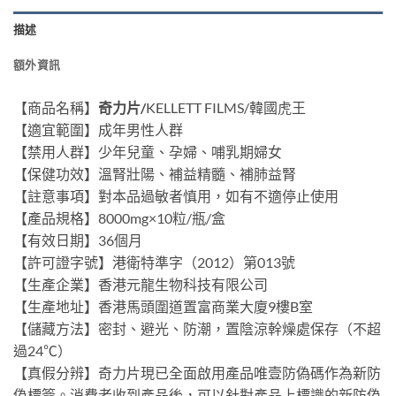
描述
額外資訊
【商品名稱】
奇力片/
KELLETT FILMS/韓國虎王
【適宜範圍】成年男性人群
【禁用人群】少年兒童、孕婦、哺乳期婦女
【保健功效】溫腎壯陽、補益精髓、補肺益腎
【註意事項】對本品過敏者慎用，如有不適停止使用
【產品規格】8000mg×10粒/瓶/盒
【有效日期】36個月
【許可證字號】港衛特準字（2012）第013號
【生產企業】香港元龍生物科技有限公司
【生產地址】香港馬頭圍道置富商業大廈9樓B室
【儲藏方法】密封、避光、防潮，置陰涼幹燥處保存（不超
過24℃）
【真假分辨】奇力片現已全面啟用產品唯壹防偽碼作為新防
偽標簽。消費者收到產品後，可以針對產品上標識的新防偽